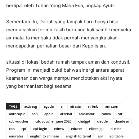
berlipat oleh Tuhan Yang Maha Esa, ungkap Ayub.
Sementara itu, Dairah yang tampak haru hanya bisa
mengucapkan terima kasih berulang kali sambil menyeka
air mata. Ia mengaku tidak pernah menyangka akan
mendapatkan perhatian besar dari Kepolisian.
situasi di lokasi bedah rumah tampak aman dan kondusif.
Program ini menjadi bukti bahwa sinergi antara aparat
keamanan dan warga mampu menciptakan aksi nyata
yang bermanfaat bagi sesama
TAGS
activesg
agoda
ai
airasia
airbnb
amazon
anthropic
ao3
apple
arsenal
calculator
canva
car
cdc voucher
cdc voucher june 2026
chatgpt
claude
claude ai
cna
cpf
cpf login
edmw
edurec
eileen gu
el nino
emirates
english to chinese
english to tamil
epl
epl table