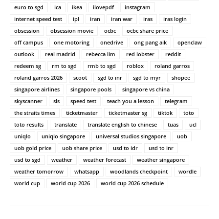
euro to sgd
ica
ikea
ilovepdf
instagram
internet speed test
ipl
iran
iran war
iras
iras login
obsession
obsession movie
ocbc
ocbc share price
off campus
one motoring
onedrive
ong pang aik
openclaw
outlook
real madrid
rebecca lim
red lobster
reddit
redeem sg
rm to sgd
rmb to sgd
roblox
roland garros
roland garros 2026
scoot
sgd to inr
sgd to myr
shopee
singapore airlines
singapore pools
singapore vs china
skyscanner
sls
speed test
teach you a lesson
telegram
the straits times
ticketmaster
ticketmaster sg
tiktok
toto
toto results
translate
translate english to chinese
tuas
ucl
uniqlo
uniqlo singapore
universal studios singapore
uob
uob gold price
uob share price
usd to idr
usd to inr
usd to sgd
weather
weather forecast
weather singapore
weather tomorrow
whatsapp
woodlands checkpoint
wordle
world cup
world cup 2026
world cup 2026 schedule