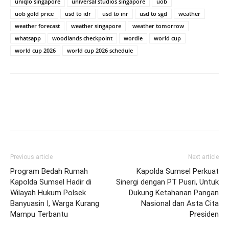
uniqlo singapore
universal studios singapore
uob
uob gold price
usd to idr
usd to inr
usd to sgd
weather
weather forecast
weather singapore
weather tomorrow
whatsapp
woodlands checkpoint
wordle
world cup
world cup 2026
world cup 2026 schedule
Previous article
Next article
Program Bedah Rumah
Kapolda Sumsel Perkuat
Kapolda Sumsel Hadir di
Sinergi dengan PT Pusri, Untuk
Wilayah Hukum Polsek
Dukung Ketahanan Pangan
Banyuasin I, Warga Kurang
Nasional dan Asta Cita
Mampu Terbantu
Presiden