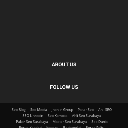
ABOUT US
FOLLOW US
Seo Blog
Seo Media
jhonlin Group
Pakar Seo
Ahli SEO
SEO Linkedin
Seo Kompas
Ahli Seo Surabaya
Pakar Seo Surabaya
Master Seo Surabaya
Seo Dunia
Berita Kendari
Kendari
Beritapolisi
Berita Polisi