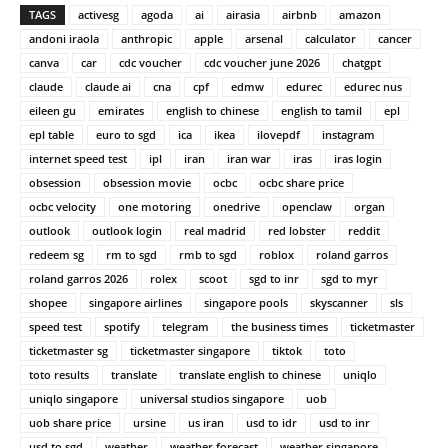
TAGS
activesg
agoda
ai
airasia
airbnb
amazon
andoni iraola
anthropic
apple
arsenal
calculator
cancer
canva
car
cdc voucher
cdc voucher june 2026
chatgpt
claude
claude ai
cna
cpf
edmw
edurec
edurec nus
eileen gu
emirates
english to chinese
english to tamil
epl
epl table
euro to sgd
ica
ikea
ilovepdf
instagram
internet speed test
ipl
iran
iran war
iras
iras login
obsession
obsession movie
ocbc
ocbc share price
ocbc velocity
one motoring
onedrive
openclaw
organ
outlook
outlook login
real madrid
red lobster
reddit
redeem sg
rm to sgd
rmb to sgd
roblox
roland garros
roland garros 2026
rolex
scoot
sgd to inr
sgd to myr
shopee
singapore airlines
singapore pools
skyscanner
sls
speed test
spotify
telegram
the business times
ticketmaster
ticketmaster sg
ticketmaster singapore
tiktok
toto
toto results
translate
translate english to chinese
uniqlo
uniqlo singapore
universal studios singapore
uob
uob share price
ursine
us iran
usd to idr
usd to inr
usd to sgd
weather
weather forecast
weather singapore