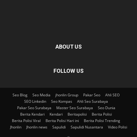
ABOUT US
FOLLOW US
Seo Blog
Seo Media
jhonlin Group
Pakar Seo
Ahli SEO
SEO Linkedin
Seo Kompas
Ahli Seo Surabaya
Pakar Seo Surabaya
Master Seo Surabaya
Seo Dunia
Berita Kendari
Kendari
Beritapolisi
Berita Polisi
Berita Polisi Viral
Berita Polisi Hari ini
Berita Polisi Trending
Jhonlin
Jhonlin news
Sapulidi
Sapulidi Nusantara
Video Polisi