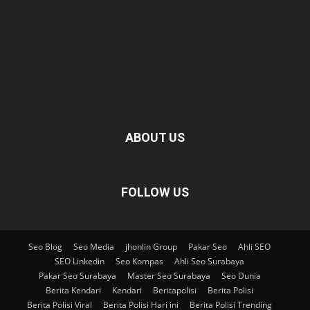
ABOUT US
FOLLOW US
Seo Blog
Seo Media
jhonlin Group
Pakar Seo
Ahli SEO
SEO Linkedin
Seo Kompas
Ahli Seo Surabaya
Pakar Seo Surabaya
Master Seo Surabaya
Seo Dunia
Berita Kendari
Kendari
Beritapolisi
Berita Polisi
Berita Polisi Viral
Berita Polisi Hari ini
Berita Polisi Trending