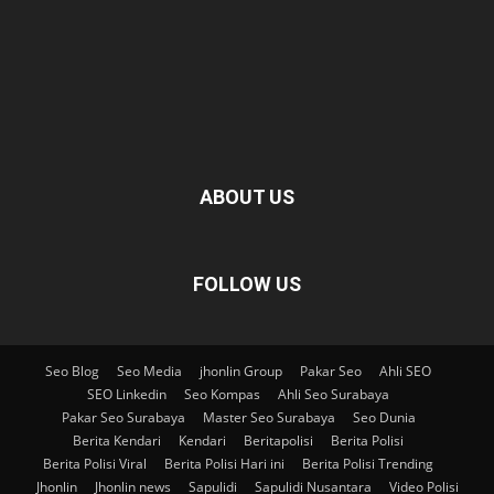
ABOUT US
FOLLOW US
Seo Blog
Seo Media
jhonlin Group
Pakar Seo
Ahli SEO
SEO Linkedin
Seo Kompas
Ahli Seo Surabaya
Pakar Seo Surabaya
Master Seo Surabaya
Seo Dunia
Berita Kendari
Kendari
Beritapolisi
Berita Polisi
Berita Polisi Viral
Berita Polisi Hari ini
Berita Polisi Trending
Jhonlin
Jhonlin news
Sapulidi
Sapulidi Nusantara
Video Polisi