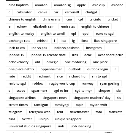
alba baptista
amazon
amazon sg
apple
asia cup
asiaone
c
calculator
canva
car
carousell
chatgpt
chinese to english
chris evans
cna
cpf
cricinfo
cricket
e
edmw
elizabeth sam
emirates
english to chinese
english to malay
english to tamil
epl
epol
euro to sgd
exchange rate
ezhishi
i
ica
ig
ikea
ikea singapore
inch to cm
ind vs pak
india vs pakistan
instagram
iphone 15
iphone 15 release date
iras
ocbc
ocbc share price
ocbc velocity
old
omegle
one motoring
one piece
one piece netflix
oppenheimer
outlook
outlook login
r
rate
reddit
redmart
rice
richard hu
rm to sgd
rmb to sgd
roblox
rugby world cup
runway
ryan gosling
s
scoot
sgcarmart
sgd to inr
sgd to myr
shopee
sia
singapore airlines
singapore news
singapore teachers' day
sls
straits times
tamilgun
tamilyogi
tapir
taylor swift
telegram
telegram web
tent
ticketmaster
toto
translate
tuas
twitter
uniqlo
uniqlo singapore
universal studios singapore
uob
uob ibanking