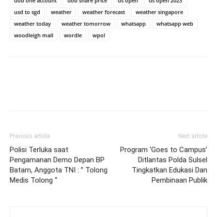
uob one account
uob share price
us open
us open 2023
usd to sgd
weather
weather forecast
weather singapore
weather today
weather tomorrow
whatsapp
whatsapp web
woodleigh mall
wordle
wpol
Previous article
Next article
Polisi Terluka saat
Program ‘Goes to Campus’
Pengamanan Demo Depan BP
Ditlantas Polda Sulsel
Batam, Anggota TNI : ” Tolong
Tingkatkan Edukasi Dan
Medis Tolong “
Pembinaan Publik