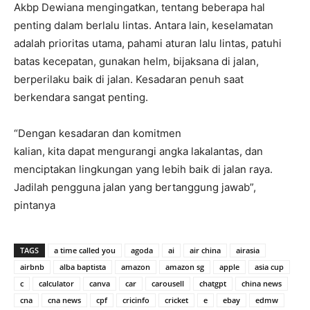
Akbp Dewiana mengingatkan, tentang beberapa hal
penting dalam berlalu lintas. Antara lain, keselamatan
adalah prioritas utama, pahami aturan lalu lintas, patuhi
batas kecepatan, gunakan helm, bijaksana di jalan,
berperilaku baik di jalan. Kesadaran penuh saat
berkendara sangat penting.
“Dengan kesadaran dan komitmen
kalian, kita dapat mengurangi angka lakalantas, dan
menciptakan lingkungan yang lebih baik di jalan raya.
Jadilah pengguna jalan yang bertanggung jawab”,
pintanya
TAGS
a time called you
agoda
ai
air china
airasia
airbnb
alba baptista
amazon
amazon sg
apple
asia cup
c
calculator
canva
car
carousell
chatgpt
china news
cna
cna news
cpf
cricinfo
cricket
e
ebay
edmw