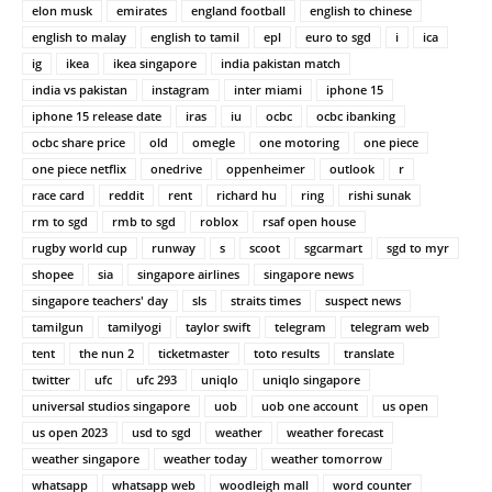
elon musk
emirates
england football
english to chinese
english to malay
english to tamil
epl
euro to sgd
i
ica
ig
ikea
ikea singapore
india pakistan match
india vs pakistan
instagram
inter miami
iphone 15
iphone 15 release date
iras
iu
ocbc
ocbc ibanking
ocbc share price
old
omegle
one motoring
one piece
one piece netflix
onedrive
oppenheimer
outlook
r
race card
reddit
rent
richard hu
ring
rishi sunak
rm to sgd
rmb to sgd
roblox
rsaf open house
rugby world cup
runway
s
scoot
sgcarmart
sgd to myr
shopee
sia
singapore airlines
singapore news
singapore teachers' day
sls
straits times
suspect news
tamilgun
tamilyogi
taylor swift
telegram
telegram web
tent
the nun 2
ticketmaster
toto results
translate
twitter
ufc
ufc 293
uniqlo
uniqlo singapore
universal studios singapore
uob
uob one account
us open
us open 2023
usd to sgd
weather
weather forecast
weather singapore
weather today
weather tomorrow
whatsapp
whatsapp web
woodleigh mall
word counter