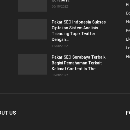
Surabaya
Pi
30/10/2022
E
H
Pakar SEO Indonesia Sukses
Ciptakan Sistem Analisis
Pe
Trending Topik Twitter
E
Dengan...
12/08/2022
Lo
H
Pakar SEO Surabaya Terbaik,
Begini Pemahaman Terkait
Kalimat Content Is The...
03/08/2022
OUT US
F