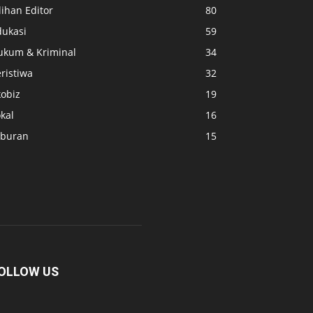
lihan Editor
80
dukasi
59
ukum & Kriminal
34
ristiwa
32
kobiz
19
kal
16
iburan
15
OLLOW US