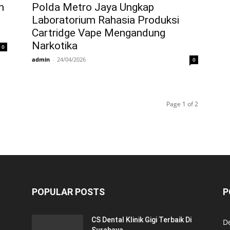
m
Polda Metro Jaya Ungkap
Laboratorium Rahasia Produksi
Cartridge Vape Mengandung
Narkotika
0
admin
-
24/04/2026
0
Page 1 of 2
POPULAR POSTS
P
CS Dental Klinik Gigi Terbaik Di
De