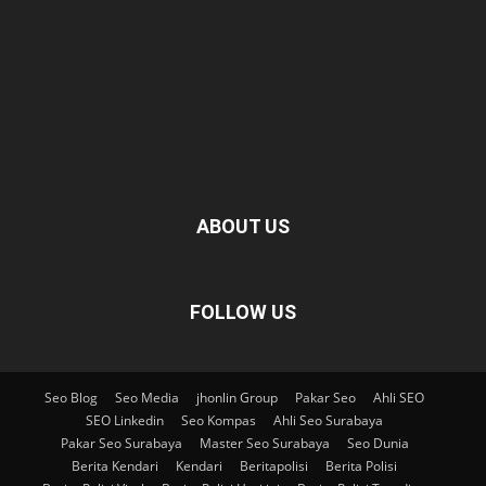
ABOUT US
FOLLOW US
Seo Blog
Seo Media
jhonlin Group
Pakar Seo
Ahli SEO
SEO Linkedin
Seo Kompas
Ahli Seo Surabaya
Pakar Seo Surabaya
Master Seo Surabaya
Seo Dunia
Berita Kendari
Kendari
Beritapolisi
Berita Polisi