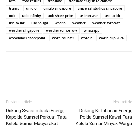
toto
toto results
translate
translate english to chinese
trump
uniqlo
uniqlo singapore
universal studios singapore
uob
uob infinity
uob share price
us iran war
usd to idr
usd to inr
usd to sgd
wealth
weather
weather forecast
weather singapore
weather tomorrow
whatsapp
woodlands checkpoint
word counter
wordle
world cup 2026
Previous article
Next article
Dukung Swasembada Energi,
Dukung Ketahanan Energi,
Kapolda Sumsel Perkuat Tata
Polda Sumsel Kawal Tata
Kelola Sumur Masyarakat
Kelola Sumur Minyak Warga