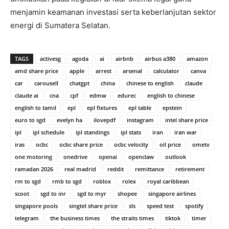
menjamin keamanan investasi serta keberlanjutan sektor
energi di Sumatera Selatan.
TAGS
activesg
agoda
ai
airbnb
airbus a380
amazon
amd share price
apple
arrest
arsenal
calculator
canva
car
carousell
chatgpt
china
chinese to english
claude
claude ai
cna
cpf
edmw
edurec
english to chinese
english to tamil
epl
epl fixtures
epl table
epstein
euro to sgd
evelyn ha
ilovepdf
instagram
intel share price
ipl
ipl schedule
ipl standings
ipl stats
iran
iran war
iras
ocbc
ocbc share price
ocbc velocity
oil price
ometv
one motoring
onedrive
openai
openclaw
outlook
ramadan 2026
real madrid
reddit
remittance
retirement
rm to sgd
rmb to sgd
roblox
rolex
royal caribbean
scoot
sgd to inr
sgd to myr
shopee
singapore airlines
singapore pools
singtel share price
sls
speed test
spotify
telegram
the business times
the straits times
tiktok
timer