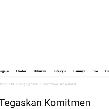
egara
Ekobiz
Hiburan
Lifestyle
Lainnya
Seo
De
tmen Polri Dukung Legalisasi Sumur Minyak Masyarakat
 Tegaskan Komitmen