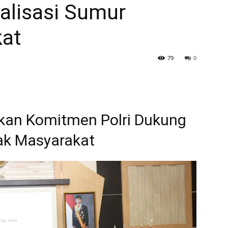
alisasi Sumur
kat
79
0
kan Komitmen Polri Dukung
ak Masyarakat