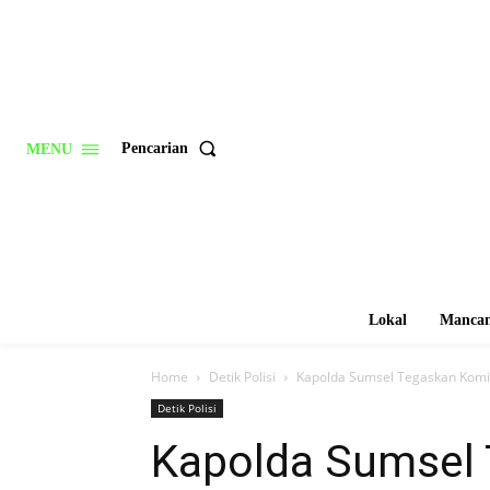
Pencarian
MENU
Lokal
Mancan
Home
Detik Polisi
Kapolda Sumsel Tegaskan Komi
Detik Polisi
Kapolda Sumsel