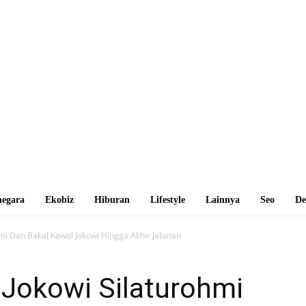
egara
Ekobiz
Hiburan
Lifestyle
Lainnya
Seo
De
mi Dan Bakal Kawal Jokowi Hingga Akhir Jabatan
 Jokowi Silaturohmi