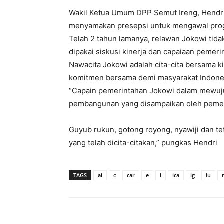
Wakil Ketua Umum DPP Semut Ireng, Hendri J
menyamakan presepsi untuk mengawal pro
Telah 2 tahun lamanya, relawan Jokowi tid
dipakai siskusi kinerja dan capaiaan pemer
Nawacita Jokowi adalah cita-cita bersama k
komitmen bersama demi masyarakat Indones
“Capain pemerintahan Jokowi dalam mewuju
pembangunan yang disampaikan oleh pemeri
Guyub rukun, gotong royong, nyawiji dan tet
yang telah dicita-citakan,” pungkas Hendri
TAGS
ai
c
car
e
i
ica
ig
iu