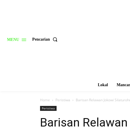
Pencarian
MENU
Lokal
Mancan
Home
Peristiwa
Barisan Relawan Jokowi Silaturoh
Peristiwa
Barisan Relawan