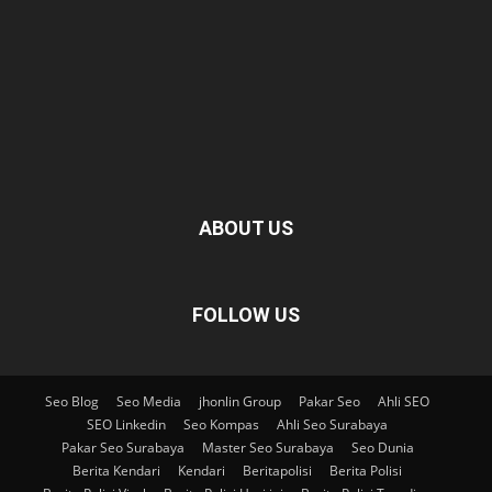
ABOUT US
FOLLOW US
Seo Blog
Seo Media
jhonlin Group
Pakar Seo
Ahli SEO
SEO Linkedin
Seo Kompas
Ahli Seo Surabaya
Pakar Seo Surabaya
Master Seo Surabaya
Seo Dunia
Berita Kendari
Kendari
Beritapolisi
Berita Polisi