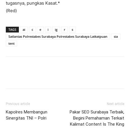
tugasnya, pungkas Kasat.*
(Red)
TAGS
ai
c
e
i
ig
r
s
Satlantas Polrestabes Surabaya Polrestabes Surabaya Latkatpuan
sia
tent
Previous article
Next article
Kapolres Membangun
Pakar SEO Surabaya Terbaik,
Sinergitas TNI – Polri
Begini Pemahaman Terkait
Kalimat Content Is The King