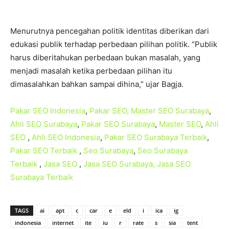
Menurutnya pencegahan politik identitas diberikan dari
edukasi publik terhadap perbedaan pilihan politik. “Publik
harus diberitahukan perbedaan bukan masalah, yang
menjadi masalah ketika perbedaan pilihan itu
dimasalahkan bahkan sampai dihina,” ujar Bagja.
Pakar
SEO
Indonesia
,
Pakar SEO,
Master
SEO Surabaya
,
Ahli SEO
Surabaya
,
Pakar
SEO
Surabaya
,
Master
SEO
,
Ahli
SEO
,
Ahli SEO
Indonesia
,
Pakar
SEO
Surabaya Terbaik
,
Pakar SEO Terbaik
,
Seo Surabaya
,
Seo
Surabaya
Terbaik
,
Jasa SEO
,
Jasa SEO
Surabaya,
Jasa SEO
Surabaya
Terbaik
TAGS
ai
apt
c
car
e
eld
i
ica
ig
indonesia
internet
ite
iu
r
rate
s
sia
tent