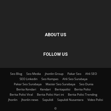
ABOUT US
FOLLOW US
Seo Blog
Seo Media
jhonlin Group
Pakar Seo
Ahli SEO
SEO Linkedin
Seo Kompas
Ahli Seo Surabaya
Pakar Seo Surabaya
Master Seo Surabaya
Seo Dunia
Berita Kendari
Kendari
Beritapolisi
Berita Polisi
Berita Polisi Viral
Berita Polisi Hari ini
Berita Polisi Trending
Jhonlin
Jhonlin news
Sapulidi
Sapulidi Nusantara
Video Polisi
©