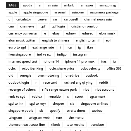
TAGS
agoda
ai
airasia
airbnb
amazon
amazon sg
apple
apple singapore
arsenal
asiaone
assurance package
c
calculator
canva
car
carousell
channel news asia
cna
cna news
cpf
cpf login
cristiano ronaldo
currency converter
e
ebay
edmw
edurec
elon musk
elon musk twitter
english to chinese
english to tamil
epl
euro to sgd
exchange rate
i
ica
ig
ikea
ikea singapore
ind vs nz
indigo
instagram
internet speed test
iphone 14
iphone 14 pro max
iras
iu
ocbc
ocbc ibanking
ocbc share price
ocbc velocity
office 365
old
omegle
one motoring
onedrive
outlook
outlook login
r
race card
rachael ang qi ying
reddit
revenge of others
rifle range nature park
riot
riot account
rmb to sgd
roblox
ronaldo
s
scoot
sgcarmart
sgd to inr
sgd to myr
shopee
sia
singapore airlines
singapore pools
sls
spotify
straits times
taobao
telegram
telegram web
tent
the menu
thomson east coast line
tiktok
toto results
translate