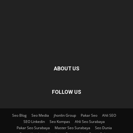
ABOUT US
FOLLOW US
Seo Blog
Seo Media
jhonlin Group
Pakar Seo
Ahli SEO
SEO Linkedin
Seo Kompas
Ahli Seo Surabaya
Pakar Seo Surabaya
Master Seo Surabaya
Seo Dunia