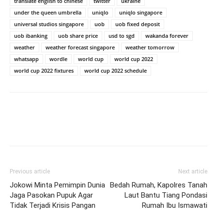
translate english to chinese
twitter
ukraine
under the queen umbrella
uniqlo
uniqlo singapore
universal studios singapore
uob
uob fixed deposit
uob ibanking
uob share price
usd to sgd
wakanda forever
weather
weather forecast singapore
weather tomorrow
whatsapp
wordle
world cup
world cup 2022
world cup 2022 fixtures
world cup 2022 schedule
Previous article
Next article
Jokowi Minta Pemimpin Dunia
Bedah Rumah, Kapolres Tanah
Jaga Pasokan Pupuk Agar
Laut Bantu Tiang Pondasi
Tidak Terjadi Krisis Pangan
Rumah Ibu Ismawati