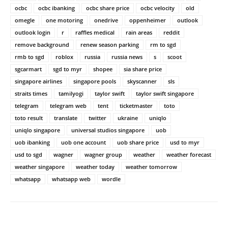
ocbc
ocbc ibanking
ocbc share price
ocbc velocity
old
omegle
one motoring
onedrive
oppenheimer
outlook
outlook login
r
raffles medical
rain areas
reddit
remove background
renew season parking
rm to sgd
rmb to sgd
roblox
russia
russia news
s
scoot
sgcarmart
sgd to myr
shopee
sia share price
singapore airlines
singapore pools
skyscanner
sls
straits times
tamilyogi
taylor swift
taylor swift singapore
telegram
telegram web
tent
ticketmaster
toto
toto result
translate
twitter
ukraine
uniqlo
uniqlo singapore
universal studios singapore
uob
uob ibanking
uob one account
uob share price
usd to myr
usd to sgd
wagner
wagner group
weather
weather forecast
weather singapore
weather today
weather tomorrow
whatsapp
whatsapp web
wordle