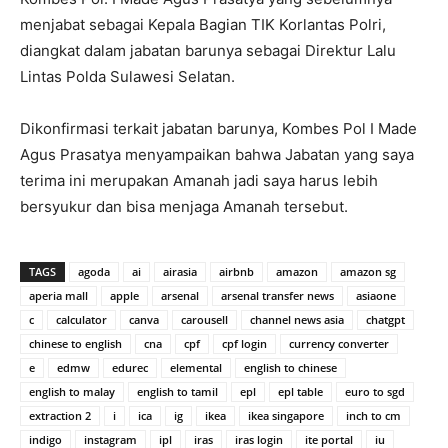
menjabat sebagai Kepala Bagian TIK Korlantas Polri,
diangkat dalam jabatan barunya sebagai Direktur Lalu
Lintas Polda Sulawesi Selatan.
Dikonfirmasi terkait jabatan barunya, Kombes Pol I Made
Agus Prasatya menyampaikan bahwa Jabatan yang saya
terima ini merupakan Amanah jadi saya harus lebih
bersyukur dan bisa menjaga Amanah tersebut.
TAGS
agoda
ai
airasia
airbnb
amazon
amazon sg
aperia mall
apple
arsenal
arsenal transfer news
asiaone
c
calculator
canva
carousell
channel news asia
chatgpt
chinese to english
cna
cpf
cpf login
currency converter
e
edmw
edurec
elemental
english to chinese
english to malay
english to tamil
epl
epl table
euro to sgd
extraction 2
i
ica
ig
ikea
ikea singapore
inch to cm
indigo
instagram
ipl
iras
iras login
ite portal
iu