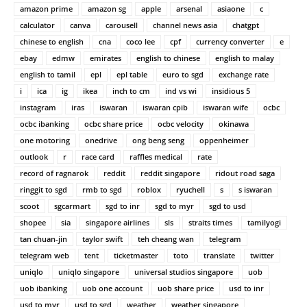
amazon prime
amazon sg
apple
arsenal
asiaone
c
calculator
canva
carousell
channel news asia
chatgpt
chinese to english
cna
coco lee
cpf
currency converter
e
ebay
edmw
emirates
english to chinese
english to malay
english to tamil
epl
epl table
euro to sgd
exchange rate
i
ica
ig
ikea
inch to cm
ind vs wi
insidious 5
instagram
iras
iswaran
iswaran cpib
iswaran wife
ocbc
ocbc ibanking
ocbc share price
ocbc velocity
okinawa
one motoring
onedrive
ong beng seng
oppenheimer
outlook
r
race card
raffles medical
rate
record of ragnarok
reddit
reddit singapore
ridout road saga
ringgit to sgd
rmb to sgd
roblox
ryuchell
s
s iswaran
scoot
sgcarmart
sgd to inr
sgd to myr
sgd to usd
shopee
sia
singapore airlines
sls
straits times
tamilyogi
tan chuan-jin
taylor swift
teh cheang wan
telegram
telegram web
tent
ticketmaster
toto
translate
twitter
uniqlo
uniqlo singapore
universal studios singapore
uob
uob ibanking
uob one account
uob share price
usd to inr
usd to myr
usd to sgd
weather
weather singapore