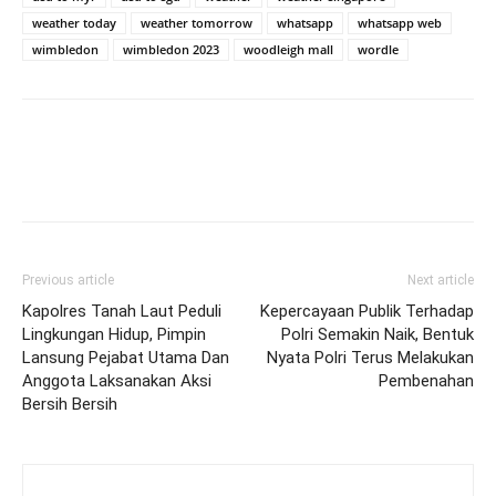
weather today
weather tomorrow
whatsapp
whatsapp web
wimbledon
wimbledon 2023
woodleigh mall
wordle
Previous article
Next article
Kapolres Tanah Laut Peduli
Kepercayaan Publik Terhadap
Lingkungan Hidup, Pimpin
Polri Semakin Naik, Bentuk
Lansung Pejabat Utama Dan
Nyata Polri Terus Melakukan
Anggota Laksanakan Aksi
Pembenahan
Bersih Bersih