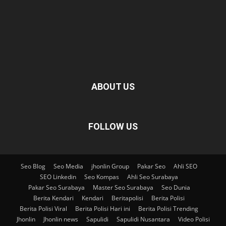
ABOUT US
FOLLOW US
Seo Blog
Seo Media
jhonlin Group
Pakar Seo
Ahli SEO
SEO Linkedin
Seo Kompas
Ahli Seo Surabaya
Pakar Seo Surabaya
Master Seo Surabaya
Seo Dunia
Berita Kendari
Kendari
Beritapolisi
Berita Polisi
Berita Polisi Viral
Berita Polisi Hari ini
Berita Polisi Trending
Jhonlin
Jhonlin news
Sapulidi
Sapulidi Nusantara
Video Polisi