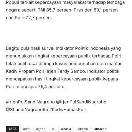
Populi terkait kepercayaan masyarakat terhadap lembaga
negara seperti TNI 85,7 persen, Presiden 80,1 persen
dan Polri 72,7 persen.
Begitu pula hasil survei Indikator Politik Indonesia yang
menunjukkan tingkat kepercayaan publik terhadap Polri
telah pulih usai ditimpa kasus pembunuhan oleh mantan
Kadiv Propam Polri Irjen Ferdy Sambo. Indikator politik
mendapatkan hasil tingkat kepercayaan publik kepada
Polri mencapai 76,4 persen.
#IrjenPolSandiNugroho @IrjenPolSandiNugroho
@ShandiNugroho95 #KadivHumasPolri
TAGS
acra
agoda
ai
airasia
airbnb
amazon