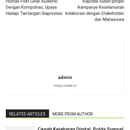
Humas Polri Gelar Audiensi
Kapolda Sulsel pimpin
Dengan Kompolnas, Upaya
Kampanye Keselamatan
Hadapi Tantangan Diapresiasi
kolaborasi dengan Stakeholder
dan Mahasiswa
admin
https://detik.in
RELATED ARTICLES
MORE FROM AUTHOR
Cegah Kejahatan Digital, Polda Sumsel