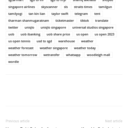
singapore airlines
skyscanner
sls
straits times
tamilgun
tamilyogi
tan kin lian
taylor swift
telegram
tent
tharman shanmugaratnam
ticketmaster
tiktok
translate
twitter
uniqlo
uniqlo singapore
universal studios singapore
uob
uob ibanking
uob share price
us open
us open 2023
us open tennis
usd to sgd
warehouse
weather
weather forecast
weather singapore
weather today
weather tomorrow
wetransfer
whatsapp
woodleigh mall
wordle
Previous article
Next article