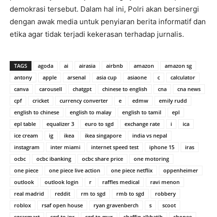
demokrasi tersebut. Dalam hal ini, Polri akan bersinergi
dengan awak media untuk penyiaran berita informatif dan
etika agar tidak terjadi kekerasan terhadap jurnalis.
TAGS
agoda
ai
airasia
airbnb
amazon
amazon sg
antony
apple
arsenal
asia cup
asiaone
c
calculator
canva
carousell
chatgpt
chinese to english
cna
cna news
cpf
cricket
currency converter
e
edmw
emily rudd
english to chinese
english to malay
english to tamil
epl
epl table
equalizer 3
euro to sgd
exchange rate
i
ica
ice cream
ig
ikea
ikea singapore
india vs nepal
instagram
inter miami
internet speed test
iphone 15
iras
ocbc
ocbc ibanking
ocbc share price
one motoring
one piece
one piece live action
one piece netflix
oppenheimer
outlook
outlook login
r
raffles medical
ravi menon
real madrid
reddit
rm to sgd
rmb to sgd
robbery
roblox
rsaf open house
ryan gravenberch
s
scoot
sgcarmart
sgd to inr
sgd to myr
shaffiq alkhatib
shopee