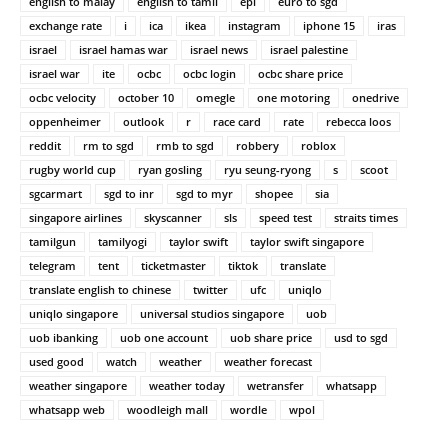
english to malay
english to tamil
epl
euro to sgd
exchange rate
i
ica
ikea
instagram
iphone 15
iras
israel
israel hamas war
israel news
israel palestine
israel war
ite
ocbc
ocbc login
ocbc share price
ocbc velocity
october 10
omegle
one motoring
onedrive
oppenheimer
outlook
r
race card
rate
rebecca loos
reddit
rm to sgd
rmb to sgd
robbery
roblox
rugby world cup
ryan gosling
ryu seung-ryong
s
scoot
sgcarmart
sgd to inr
sgd to myr
shopee
sia
singapore airlines
skyscanner
sls
speed test
straits times
tamilgun
tamilyogi
taylor swift
taylor swift singapore
telegram
tent
ticketmaster
tiktok
translate
translate english to chinese
twitter
ufc
uniqlo
uniqlo singapore
universal studios singapore
uob
uob ibanking
uob one account
uob share price
usd to sgd
used good
watch
weather
weather forecast
weather singapore
weather today
wetransfer
whatsapp
whatsapp web
woodleigh mall
wordle
wpol