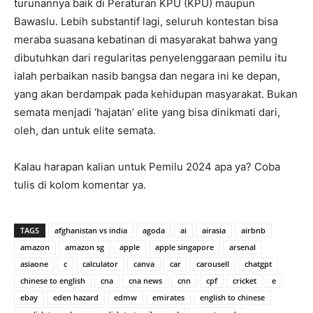
turunannya baik di Peraturan KPU (KPU) maupun
Bawaslu. Lebih substantif lagi, seluruh kontestan bisa
meraba suasana kebatinan di masyarakat bahwa yang
dibutuhkan dari regularitas penyelenggaraan pemilu itu
ialah perbaikan nasib bangsa dan negara ini ke depan,
yang akan berdampak pada kehidupan masyarakat. Bukan
semata menjadi ‘hajatan’ elite yang bisa dinikmati dari,
oleh, dan untuk elite semata.
Kalau harapan kalian untuk Pemilu 2024 apa ya? Coba
tulis di kolom komentar ya.
TAGS
afghanistan vs india
agoda
ai
airasia
airbnb
amazon
amazon sg
apple
apple singapore
arsenal
asiaone
c
calculator
canva
car
carousell
chatgpt
chinese to english
cna
cna news
cnn
cpf
cricket
e
ebay
eden hazard
edmw
emirates
english to chinese