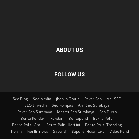
ABOUT US
FOLLOW US
Seo Blog
Seo Media
jhonlin Group
Pakar Seo
Ahli SEO
SEO Linkedin
Seo Kompas
Ahli Seo Surabaya
Pakar Seo Surabaya
Master Seo Surabaya
Seo Dunia
Berita Kendari
Kendari
Beritapolisi
Berita Polisi
Berita Polisi Viral
Berita Polisi Hari ini
Berita Polisi Trending
Jhonlin
Jhonlin news
Sapulidi
Sapulidi Nusantara
Video Polisi