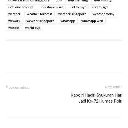
universal studios singapore
uob
uob ibanking
uob infinity
uob one account
uob share price
usd to myr
usd to sgd
weather
weather forecast
weather singapore
weather today
wework
wework singapore
whatsapp
whatsapp web
wordle
world cup
Next article
Previous article
Kapolri Hadiri Syukuran Hari
Jadi Ke-72 Humas Polri