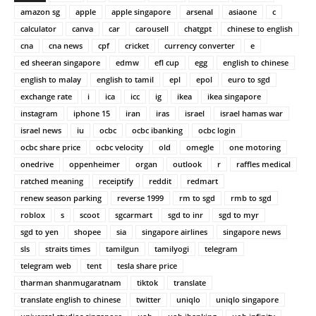
amazon sg
apple
apple singapore
arsenal
asiaone
c
calculator
canva
car
carousell
chatgpt
chinese to english
cna
cna news
cpf
cricket
currency converter
e
ed sheeran singapore
edmw
efl cup
egg
english to chinese
english to malay
english to tamil
epl
epol
euro to sgd
exchange rate
i
ica
icc
ig
ikea
ikea singapore
instagram
iphone 15
iran
iras
israel
israel hamas war
israel news
iu
ocbc
ocbc ibanking
ocbc login
ocbc share price
ocbc velocity
old
omegle
one motoring
onedrive
oppenheimer
organ
outlook
r
raffles medical
ratched meaning
receiptify
reddit
redmart
renew season parking
reverse 1999
rm to sgd
rmb to sgd
roblox
s
scoot
sgcarmart
sgd to inr
sgd to myr
sgd to yen
shopee
sia
singapore airlines
singapore news
sls
straits times
tamilgun
tamilyogi
telegram
telegram web
tent
tesla share price
tharman shanmugaratnam
tiktok
translate
translate english to chinese
twitter
uniqlo
uniqlo singapore