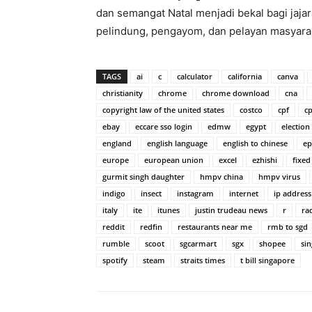
dan semangat Natal menjadi bekal bagi jaja
pelindung, pengayom, dan pelayan masyara
TAGS
ai
c
calculator
california
canva
christianity
chrome
chrome download
cna
copyright law of the united states
costco
cpf
cp
ebay
eccare sso login
edmw
egypt
election
england
english language
english to chinese
ep
europe
european union
excel
ezhishi
fixed
gurmit singh daughter
hmpv china
hmpv virus
indigo
insect
instagram
internet
ip address
italy
ite
itunes
justin trudeau news
r
ra
reddit
redfin
restaurants near me
rmb to sgd
rumble
scoot
sgcarmart
sgx
shopee
sin
spotify
steam
straits times
t bill singapore