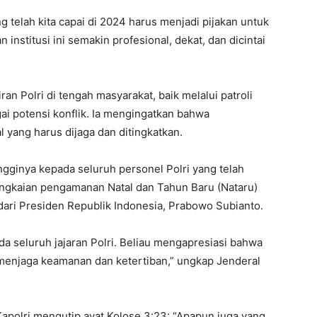
g telah kita capai di 2024 harus menjadi pijakan untuk
institusi ini semakin profesional, dekat, dan dicintai
n Polri di tengah masyarakat, baik melalui patroli
ai potensi konflik. Ia mengingatkan bahwa
l yang harus dijaga dan ditingkatkan.
ngginya kepada seluruh personel Polri yang telah
ngkaian pengamanan Natal dan Tahun Baru (Nataru)
ari Presiden Republik Indonesia, Prabowo Subianto.
a seluruh jajaran Polri. Beliau mengapresiasi bahwa
mi menjaga keamanan dan ketertiban,” ungkap Jenderal
 Kapolri mengutip ayat Kolose 3:23: “Apapun juga yang