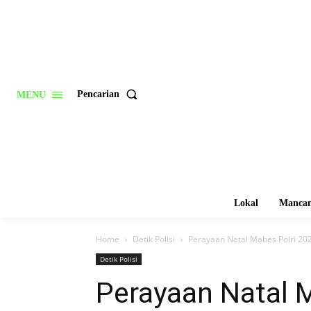
Pencarian
MENU
Lokal
Mancan
Home
Detik Polisi
Perayaan Natal Mabes Polri 202
Detik Polisi
Perayaan Natal M