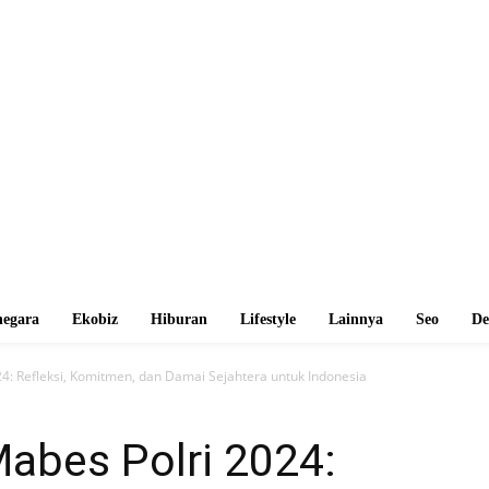
egara
Ekobiz
Hiburan
Lifestyle
Lainnya
Seo
De
4: Refleksi, Komitmen, dan Damai Sejahtera untuk Indonesia
abes Polri 2024: