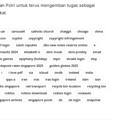
ran Polri untuk terus mengemban tugas sebagai
kat.
car
carousell
catholic church
chatgpt
chicago
china
cnn
copilot
copyright
copyright infringement
f login
czech republic
dbs new notes reserve online
e
 results 2024
elizabeth ii
elon musk
elvis presley
email
ic games
epiphany (holiday)
espn
etrade login
etsy
 deposit rates singapore 2025
golden globes 2025
i
i love pdf
ica
icloud
imdb
indeed
india
ipps-a
iran
iras
iras login
ireland
isbn
issn
dio singapore
rail transport
recycle bin location
recycling bin
roblox
roblox download
roblox login
rockauto
gapore airlines
singapore pools
sls
sls login
snapchat