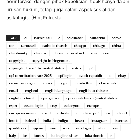
berinteraksi dengan pihak kepolisian, tidak hanya dalam
urusan hukum, tetapi juga dalam aspek sosial dan
psikologis. (HmsPolresta)
TAGS
ai
barbie hsu
c
calculator
california
canva
car
carousell
catholic church
chatgpt
chicago
china
christianity
chrome
chrome download
cna
cnn
copyright
copyright infringement
copyright law of the united states
costco
cpf
cpf contribution rate 2025
cpf login
czech republic
e
ebay
eccare sso login
edmw
egypt
elizabeth ii
elon musk
email
england
english language
english to chinese
english to tamil
epic games
episcopal church (united states)
espn
etrade login
etsy
eukaryote
europe
european union
excel
ezhishi
i
i love pdf
ica
icloud
imdb
indeed
india
indigo
insect
instagram
internet
ip address
ipps-a
iran
iras
iras login
isbn
issn
italy
ite
itunes
liu ling ling sister
luka doncic
r