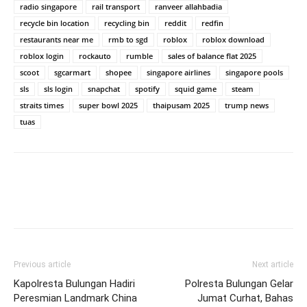
radio singapore
rail transport
ranveer allahbadia
recycle bin location
recycling bin
reddit
redfin
restaurants near me
rmb to sgd
roblox
roblox download
roblox login
rockauto
rumble
sales of balance flat 2025
scoot
sgcarmart
shopee
singapore airlines
singapore pools
sls
sls login
snapchat
spotify
squid game
steam
straits times
super bowl 2025
thaipusam 2025
trump news
tuas
Previous article
Next article
Kapolresta Bulungan Hadiri
Polresta Bulungan Gelar
Peresmian Landmark China
Jumat Curhat, Bahas