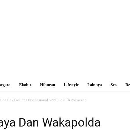
egara
Ekobiz
Hiburan
Lifestyle
Lainnya
Seo
De
da Cek Fasilitas Operasional SPPG Polri Di Palmerah
aya Dan Wakapolda