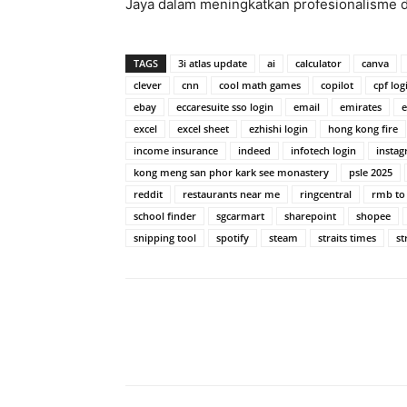
Jaya dalam meningkatkan profesionalisme 
TAGS
3i atlas update
ai
calculator
canva
clever
cnn
cool math games
copilot
cpf log
ebay
eccaresuite sso login
email
emirates
excel
excel sheet
ezhishi login
hong kong fire
income insurance
indeed
infotech login
insta
kong meng san phor kark see monastery
psle 2025
reddit
restaurants near me
ringcentral
rmb to
school finder
sgcarmart
sharepoint
shopee
snipping tool
spotify
steam
straits times
st