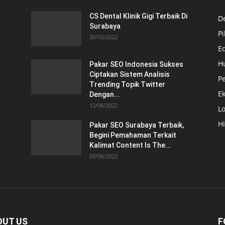
CS Dental Klinik Gigi Terbaik Di
De
Surabaya
Pi
30/10/2022
E
H
Pakar SEO Indonesia Sukses
Ciptakan Sistem Analisis
Pe
Trending Topik Twitter
E
Dengan...
12/08/2022
Lo
H
Pakar SEO Surabaya Terbaik,
Begini Pemahaman Terkait
Kalimat Content Is The...
03/08/2022
OUT US
F