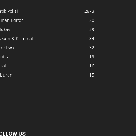
tik Polisi
2673
lihan Editor
80
dukasi
59
ukum & Kriminal
34
ristiwa
32
kobiz
19
kal
16
iburan
15
OLLOW US