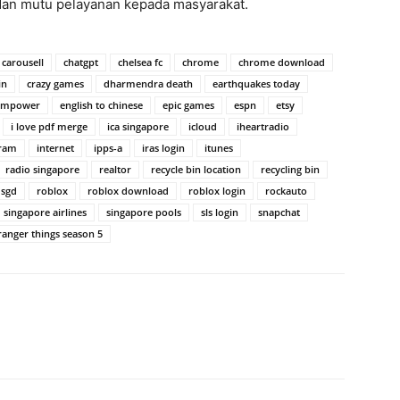
dan mutu pelayanan kepada masyarakat.
carousell
chatgpt
chelsea fc
chrome
chrome download
in
crazy games
dharmendra death
earthquakes today
empower
english to chinese
epic games
espn
etsy
i love pdf merge
ica singapore
icloud
iheartradio
gram
internet
ipps-a
iras login
itunes
radio singapore
realtor
recycle bin location
recycling bin
 sgd
roblox
roblox download
roblox login
rockauto
singapore airlines
singapore pools
sls login
snapchat
ranger things season 5