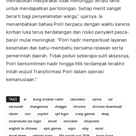
memastikan masyarakat tidak menunggu terlalu lama
untuk mendapatkan pertolongan. Setiap menit sangat
berarti bagi penyelamatan warga,” ujarnya. Ia
menambahkan bahwa Polri berpacu dengan waktu karena
korban luka terus berdatangan dan risiko penyakit pasca-
banjir mulai meningkat. “Polri hadir memperkuat layanan
kesehatan dan bahu-membahu bersama relawan serta
pemerintah daerah. Tidak peduli seberapa sulit aksesnya,
Polri berkomitmen hadir hingga titik terdampak terakhir.
Inilah wujud Transformasi Polri dalam operasi
kemanusiaan.”
TAGS
ai
bung moktar radin
calculator
canva
car
carousell
changenow
chatgpt
chrome
chrome download
clever
cnn
copilot
cpf login
crazy games
ebay
eccaresuite sso login
email
emirates
empower
english to chinese
epic games
espn
etsy
excel
excel sheet
ezhishi login
fifa world cup 2026
hong kong