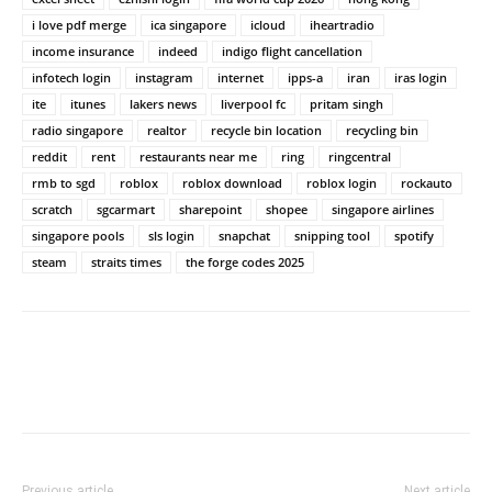
i love pdf merge
ica singapore
icloud
iheartradio
income insurance
indeed
indigo flight cancellation
infotech login
instagram
internet
ipps-a
iran
iras login
ite
itunes
lakers news
liverpool fc
pritam singh
radio singapore
realtor
recycle bin location
recycling bin
reddit
rent
restaurants near me
ring
ringcentral
rmb to sgd
roblox
roblox download
roblox login
rockauto
scratch
sgcarmart
sharepoint
shopee
singapore airlines
singapore pools
sls login
snapchat
snipping tool
spotify
steam
straits times
the forge codes 2025
Previous article
Next article