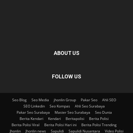
ABOUT US
FOLLOW US
Seo Blog
Seo Media
jhonlin Group
Pakar Seo
Ahli SEO
SEO Linkedin
Seo Kompas
Ahli Seo Surabaya
Pakar Seo Surabaya
Master Seo Surabaya
Seo Dunia
Berita Kendari
Kendari
Beritapolisi
Berita Polisi
Berita Polisi Viral
Berita Polisi Hari ini
Berita Polisi Trending
Jhonlin
Jhonlin news
Sapulidi
Sapulidi Nusantara
Video Polisi