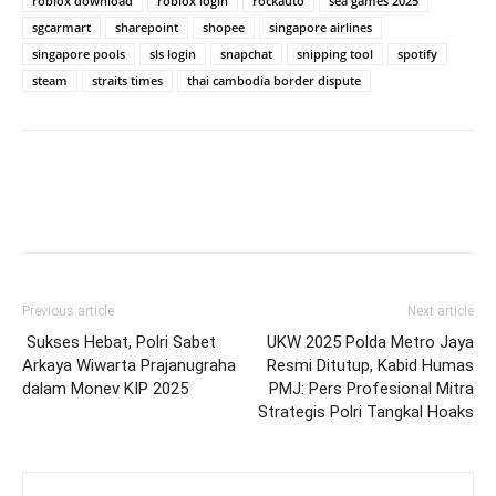
roblox download
roblox login
rockauto
sea games 2025
sgcarmart
sharepoint
shopee
singapore airlines
singapore pools
sls login
snapchat
snipping tool
spotify
steam
straits times
thai cambodia border dispute
Previous article
Next article
Sukses Hebat, Polri Sabet
UKW 2025 Polda Metro Jaya
Arkaya Wiwarta Prajanugraha
Resmi Ditutup, Kabid Humas
dalam Monev KIP 2025
PMJ: Pers Profesional Mitra
Strategis Polri Tangkal Hoaks