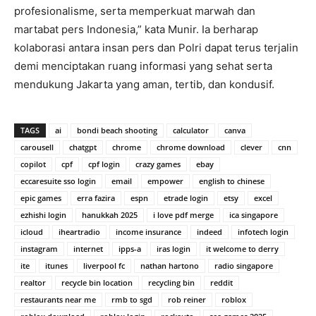
profesionalisme, serta memperkuat marwah dan
martabat pers Indonesia,” kata Munir. Ia berharap
kolaborasi antara insan pers dan Polri dapat terus terjalin
demi menciptakan ruang informasi yang sehat serta
mendukung Jakarta yang aman, tertib, dan kondusif.
TAGS
ai
bondi beach shooting
calculator
canva
carousell
chatgpt
chrome
chrome download
clever
cnn
copilot
cpf
cpf login
crazy games
ebay
eccaresuite sso login
email
empower
english to chinese
epic games
erra fazira
espn
etrade login
etsy
excel
ezhishi login
hanukkah 2025
i love pdf merge
ica singapore
icloud
iheartradio
income insurance
indeed
infotech login
instagram
internet
ipps-a
iras login
it welcome to derry
ite
itunes
liverpool fc
nathan hartono
radio singapore
realtor
recycle bin location
recycling bin
reddit
restaurants near me
rmb to sgd
rob reiner
roblox