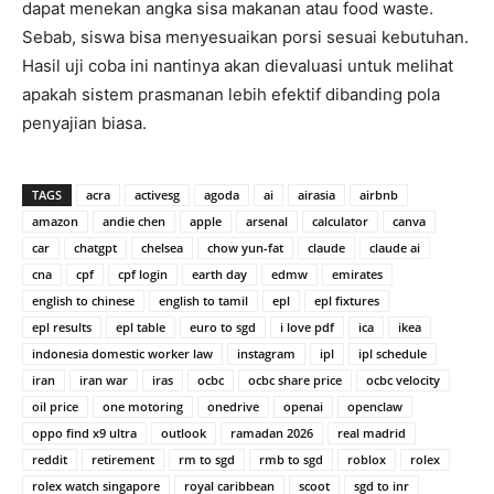
dapat menekan angka sisa makanan atau food waste.
Sebab, siswa bisa menyesuaikan porsi sesuai kebutuhan.
Hasil uji coba ini nantinya akan dievaluasi untuk melihat
apakah sistem prasmanan lebih efektif dibanding pola
penyajian biasa.
TAGS
acra
activesg
agoda
ai
airasia
airbnb
amazon
andie chen
apple
arsenal
calculator
canva
car
chatgpt
chelsea
chow yun-fat
claude
claude ai
cna
cpf
cpf login
earth day
edmw
emirates
english to chinese
english to tamil
epl
epl fixtures
epl results
epl table
euro to sgd
i love pdf
ica
ikea
indonesia domestic worker law
instagram
ipl
ipl schedule
iran
iran war
iras
ocbc
ocbc share price
ocbc velocity
oil price
one motoring
onedrive
openai
openclaw
oppo find x9 ultra
outlook
ramadan 2026
real madrid
reddit
retirement
rm to sgd
rmb to sgd
roblox
rolex
rolex watch singapore
royal caribbean
scoot
sgd to inr