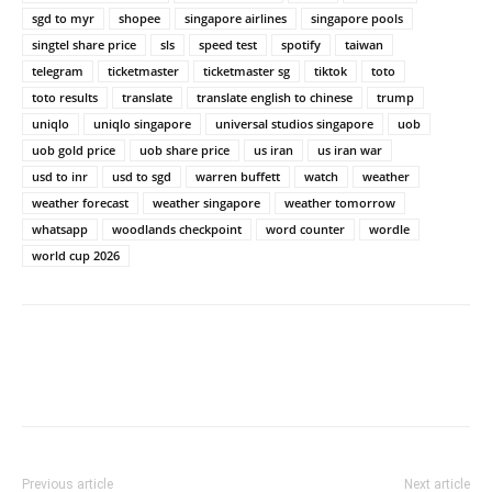
sgd to myr
shopee
singapore airlines
singapore pools
singtel share price
sls
speed test
spotify
taiwan
telegram
ticketmaster
ticketmaster sg
tiktok
toto
toto results
translate
translate english to chinese
trump
uniqlo
uniqlo singapore
universal studios singapore
uob
uob gold price
uob share price
us iran
us iran war
usd to inr
usd to sgd
warren buffett
watch
weather
weather forecast
weather singapore
weather tomorrow
whatsapp
woodlands checkpoint
word counter
wordle
world cup 2026
Previous article
Next article