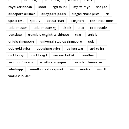
royal caribbean
scoot
sgd to inr
sgd to myr
shopee
singapore airlines
singapore pools
singtel share price
sls
speed test
spotify
tan su shan
telegram
the straits times
ticketmaster
ticketmaster sg
tiktok
toto
toto results
translate
translate english to chinese
tuas
uniqlo
uniqlo singapore
universal studios singapore
uob
uob gold price
uob share price
us iran war
usd to inr
usd to myr
usd to sgd
warren buffett
weather
weather forecast
weather singapore
weather tomorrow
whatsapp
woodlands checkpoint
word counter
wordle
world cup 2026