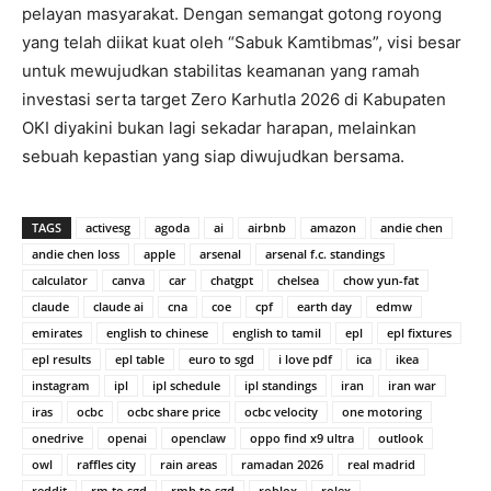
pelayan masyarakat. Dengan semangat gotong royong
yang telah diikat kuat oleh “Sabuk Kamtibmas”, visi besar
untuk mewujudkan stabilitas keamanan yang ramah
investasi serta target Zero Karhutla 2026 di Kabupaten
OKI diyakini bukan lagi sekadar harapan, melainkan
sebuah kepastian yang siap diwujudkan bersama.
TAGS
activesg
agoda
ai
airbnb
amazon
andie chen
andie chen loss
apple
arsenal
arsenal f.c. standings
calculator
canva
car
chatgpt
chelsea
chow yun-fat
claude
claude ai
cna
coe
cpf
earth day
edmw
emirates
english to chinese
english to tamil
epl
epl fixtures
epl results
epl table
euro to sgd
i love pdf
ica
ikea
instagram
ipl
ipl schedule
ipl standings
iran
iran war
iras
ocbc
ocbc share price
ocbc velocity
one motoring
onedrive
openai
openclaw
oppo find x9 ultra
outlook
owl
raffles city
rain areas
ramadan 2026
real madrid
reddit
rm to sgd
rmb to sgd
roblox
rolex