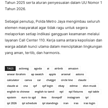
Tahun 2025 serta aturan penyesuaian dalam UU Nomor 1
Tahun 2026.
Sebagai penutup, Polda Metro Jaya mengimbau seluruh
elemen masyarakat agar tidak ragu untuk segera
melaporkan setiap indikasi gangguan keamanan melalui
layanan Call Center 110. Kerja sama antara kepolisian dan
warga adalah kunci utama dalam menciptakan lingkungan
yang aman, tertib, dan harmonis.
TAGS
activesg
agoda
ai
airbnb
amazon
anwar ibrahim
ap swatch
apple
arsenal
astons
calculator
canva
car
chatgpt
circle line
claude
claude ai
cna
cpf
cpf login
ebay
edmw
elon musk
english to chinese
english to tamil
epl
epl fixtures
epl table
epstein
euro to sgd
ikea
ilovepdf
instagram
ipl
ipl 2026
ipl schedule
ipl standings
iran
iras
iras login