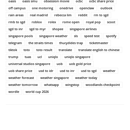
oasis
oasis smu
obsession movie
ocbc
ocbc share price
off campus
one motoring
onedrive
openclaw
outlook
rain areas
real madrid
rebecca lim
reddit
rm to sgd
rmb to sgd
roblox
rolex
rome open
royal pop
scoot
sgd to inr
sgd to myr
shopee
singapore airlines
singapore pools
singapore weather
sls
speed test
spotify
telegram
the straits times
thucydides trap
ticketmaster
tiktok
toto
toto result
translate
translate english to chinese
trump
tuas
ucl
uniqlo
uniqlo singapore
universal studios singapore
uob
uob gold price
uob share price
usd to idr
usd to inr
usd to sgd
weather
weather forecast
weather singapore
weather today
weather tomorrow
whatsapp
wingstop
woodlands checkpoint
wordle
world cup 2026