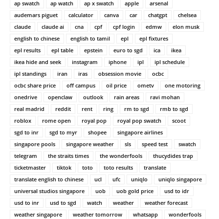
ap swatch
ap watch
ap x swatch
apple
arsenal
audemars piguet
calculator
canva
car
chatgpt
chelsea
claude
claude ai
cna
cpf
cpf login
edmw
elon musk
english to chinese
english to tamil
epl
epl fixtures
epl results
epl table
epstein
euro to sgd
ica
ikea
ikea hide and seek
instagram
iphone
ipl
ipl schedule
ipl standings
iran
iras
obsession movie
ocbc
ocbc share price
off campus
oil price
ometv
one motoring
onedrive
openclaw
outlook
rain areas
ravi mohan
real madrid
reddit
rent
ring
rm to sgd
rmb to sgd
roblox
rome open
royal pop
royal pop swatch
scoot
sgd to inr
sgd to myr
shopee
singapore airlines
singapore pools
singapore weather
sls
speed test
swatch
telegram
the straits times
the wonderfools
thucydides trap
ticketmaster
tiktok
toto
toto results
translate
translate english to chinese
ucl
ufc
uniqlo
uniqlo singapore
universal studios singapore
uob
uob gold price
usd to idr
usd to inr
usd to sgd
watch
weather
weather forecast
weather singapore
weather tomorrow
whatsapp
wonderfools