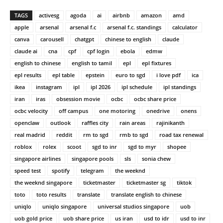
TAGS
activesg
agoda
ai
airbnb
amazon
amd
apple
arsenal
arsenal f.c
arsenal f.c. standings
calculator
canva
carousell
chatgpt
chinese to english
claude
claude ai
cna
cpf
cpf login
ebola
edmw
english to chinese
english to tamil
epl
epl fixtures
epl results
epl table
epstein
euro to sgd
i love pdf
ica
ikea
instagram
ipl
ipl 2026
ipl schedule
ipl standings
iran
iras
obsession movie
ocbc
ocbc share price
ocbc velocity
off campus
one motoring
onedrive
onens
openclaw
outlook
raffles city
rain areas
rajinikanth
real madrid
reddit
rm to sgd
rmb to sgd
road tax renewal
roblox
rolex
scoot
sgd to inr
sgd to myr
shopee
singapore airlines
singapore pools
sls
sonia chew
speed test
spotify
telegram
the weeknd
the weeknd singapore
ticketmaster
ticketmaster sg
tiktok
toto
toto results
translate
translate english to chinese
uniqlo
uniqlo singapore
universal studios singapore
uob
uob gold price
uob share price
us iran
usd to idr
usd to inr