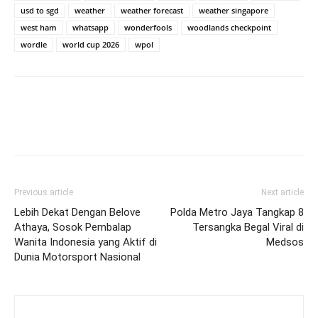
usd to sgd
weather
weather forecast
weather singapore
west ham
whatsapp
wonderfools
woodlands checkpoint
wordle
world cup 2026
wpol
Previous article
Next article
Lebih Dekat Dengan Belove
Polda Metro Jaya Tangkap 8
Athaya, Sosok Pembalap
Tersangka Begal Viral di
Wanita Indonesia yang Aktif di
Medsos
Dunia Motorsport Nasional