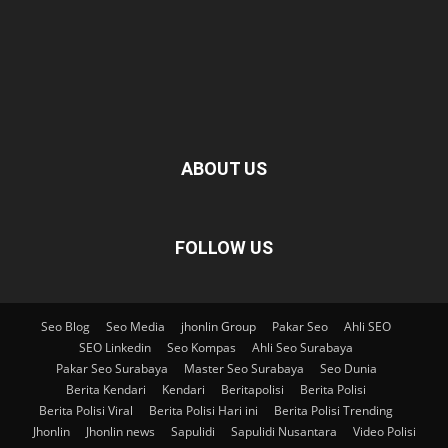
ABOUT US
FOLLOW US
Seo Blog
Seo Media
jhonlin Group
Pakar Seo
Ahli SEO
SEO Linkedin
Seo Kompas
Ahli Seo Surabaya
Pakar Seo Surabaya
Master Seo Surabaya
Seo Dunia
Berita Kendari
Kendari
Beritapolisi
Berita Polisi
Berita Polisi Viral
Berita Polisi Hari ini
Berita Polisi Trending
Jhonlin
Jhonlin news
Sapulidi
Sapulidi Nusantara
Video Polisi