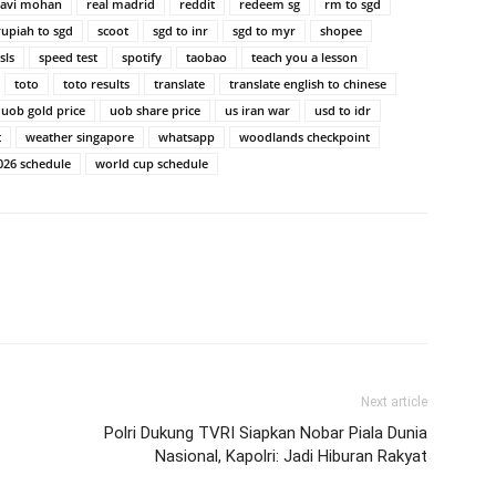
ravi mohan
real madrid
reddit
redeem sg
rm to sgd
rupiah to sgd
scoot
sgd to inr
sgd to myr
shopee
sls
speed test
spotify
taobao
teach you a lesson
toto
toto results
translate
translate english to chinese
uob gold price
uob share price
us iran war
usd to idr
t
weather singapore
whatsapp
woodlands checkpoint
026 schedule
world cup schedule
Next article
Polri Dukung TVRI Siapkan Nobar Piala Dunia
Nasional, Kapolri: Jadi Hiburan Rakyat