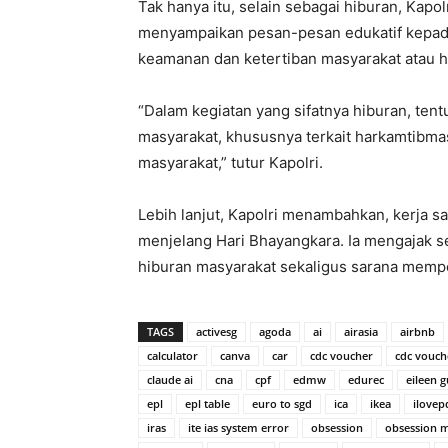
Tak hanya itu, selain sebagai hiburan, Kap
menyampaikan pesan-pesan edukatif kepada
keamanan dan ketertiban masyarakat atau 
“Dalam kegiatan yang sifatnya hiburan, ten
masyarakat, khususnya terkait harkamtibmas
masyarakat,” tutur Kapolri.
Lebih lanjut, Kapolri menambahkan, kerja sa
menjelang Hari Bhayangkara. Ia mengajak s
hiburan masyarakat sekaligus sarana memp
TAGS
activesg
agoda
ai
airasia
airbnb
calculator
canva
car
cdc voucher
cdc vouch
claude ai
cna
cpf
edmw
edurec
eileen g
epl
epl table
euro to sgd
ica
ikea
ilovep
iras
ite ias system error
obsession
obsession 