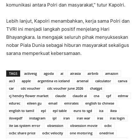
komunikasi antara Polri dan masyarakat,” tutur Kapolri.
Lebih lanjut, Kapolri menambahkan, kerja sama Polri dan
TVRI ini menjadi langkah positif menjelang Hari
Bhayangkara. Ia mengajak seluruh pihak menyukseskan
nobar Piala Dunia sebagai hiburan masyarakat sekaligus
sarana memperkuat kebersamaan.
TAGS
activesg
agoda
ai
airasia
airbnb
amazon
ao3
apple
argentina vs iceland
arsenal
calculator
canva
car
cdc voucher
cdc voucher june 2026
chatgpt
cj hendry flower market
claude
claude ai
cna
cpf
edmw
edurec
eileen gu
email
emirates
english to chinese
english to tamil
epl
epl table
euro to sgd
ica
ikea
ilovepdf
instagram
ipl
iran
iran war
iras
iras login
ite ias system error
obsession
obsession movie
ocbc
ocbc share price
ocbc velocity
one motoring
onedrive