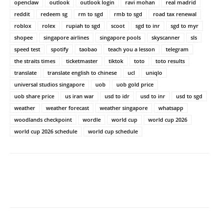
openclaw
outlook
outlook login
ravi mohan
real madrid
reddit
redeem sg
rm to sgd
rmb to sgd
road tax renewal
roblox
rolex
rupiah to sgd
scoot
sgd to inr
sgd to myr
shopee
singapore airlines
singapore pools
skyscanner
sls
speed test
spotify
taobao
teach you a lesson
telegram
the straits times
ticketmaster
tiktok
toto
toto results
translate
translate english to chinese
ucl
uniqlo
universal studios singapore
uob
uob gold price
uob share price
us iran war
usd to idr
usd to inr
usd to sgd
weather
weather forecast
weather singapore
whatsapp
woodlands checkpoint
wordle
world cup
world cup 2026
world cup 2026 schedule
world cup schedule