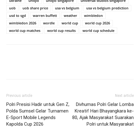
ukraine
uniqlo
uniqlo singapore
universal studios singapore
uob
uob share price
usa vs belgium
usa vs belgium prediction
usd to sgd
warren buffett
weather
wimbledon
wimbledon 2026
wordle
world cup
world cup 2026
world cup matches
world cup results
world cup schedule
Previous article
Next article
Polri Presisi Hadir untuk Gen Z,
Divhumas Polri Gelar Lomba
Polda Sumsel Gelar Turnamen
Kreatif Hari Bhayangkara ke-
E-Sport Mobile Legends
80, Ajak Masyarakat Suarakan
Kapolda Cup 2026
Polri untuk Masyarakat