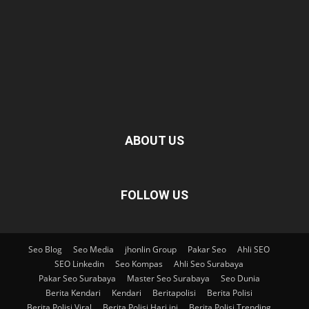
ABOUT US
FOLLOW US
Seo Blog
Seo Media
jhonlin Group
Pakar Seo
Ahli SEO
SEO Linkedin
Seo Kompas
Ahli Seo Surabaya
Pakar Seo Surabaya
Master Seo Surabaya
Seo Dunia
Berita Kendari
Kendari
Beritapolisi
Berita Polisi
Berita Polisi Viral
Berita Polisi Hari ini
Berita Polisi Trending