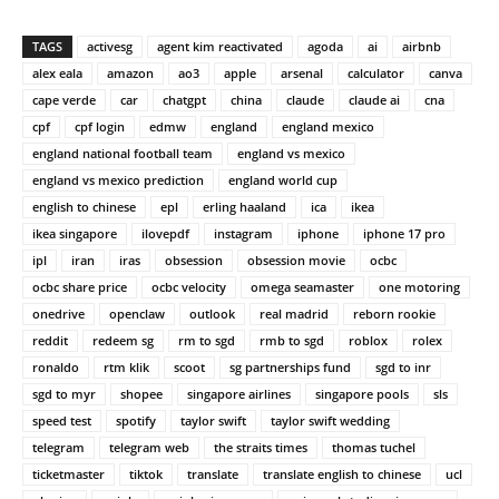
TAGS
activesg
agent kim reactivated
agoda
ai
airbnb
alex eala
amazon
ao3
apple
arsenal
calculator
canva
cape verde
car
chatgpt
china
claude
claude ai
cna
cpf
cpf login
edmw
england
england mexico
england national football team
england vs mexico
england vs mexico prediction
england world cup
english to chinese
epl
erling haaland
ica
ikea
ikea singapore
ilovepdf
instagram
iphone
iphone 17 pro
ipl
iran
iras
obsession
obsession movie
ocbc
ocbc share price
ocbc velocity
omega seamaster
one motoring
onedrive
openclaw
outlook
real madrid
reborn rookie
reddit
redeem sg
rm to sgd
rmb to sgd
roblox
rolex
ronaldo
rtm klik
scoot
sg partnerships fund
sgd to inr
sgd to myr
shopee
singapore airlines
singapore pools
sls
speed test
spotify
taylor swift
taylor swift wedding
telegram
telegram web
the straits times
thomas tuchel
ticketmaster
tiktok
translate
translate english to chinese
ucl