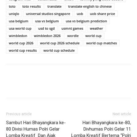
toto
toto results
translate
translate english to chinese
uniqlo
universal studios singapore
uob
uob share price
usa belgium
usa vs belgium
usa vs belgium prediction
usa world cup
usd to sgd
usmnt games
weather
wimbledon
wimbledon 2026
wordle
world cup
world cup 2026
world cup 2026 schedule
world cup matches
world cup results
world cup schedule
Previous article
Next article
Sambut Hari Bhayangkara ke-
Hari Bhayangkara ke-80,
80 Divisi Humas Polri Gelar
Divhumas Polri Gelar 11
Lomba Kreatif Dan Ajak
Lomba Kreatif Bertema “Polri