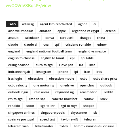
wvCQVnVSBqsP-/view
TAGS
activesg
agent kim reactivated
agoda
ai
alan wei zhaolun
amazon
apple
argentina vs egypt
arsenal
assault
calculator
canva
carousell
chatgpt
china
claude
claude ai
cna
cpf
cristiano ronaldo
edmw
england
england national football team
england vs mexico
english to chinese
english to tamil
epl
epl table
erling haaland
euro to sgd
i love pdf
ica
ikea
indranee rajah
instagram
iphone
ipl
iran
iras
iras login
obsession
obsession movie
ocbc
ocbc share price
ocbc velocity
one motoring
onedrive
openclaw
outlook
outlook login
rain areas
raymond ng
real madrid
reddit
rm to sgd
rmb to sgd
roberto martínez
roblox
rolex
ronaldo
scoot
sgd to inr
sgd to myr
shopee
singapore airlines
singapore pools
skyscanner
sls
spain vs portugal
speed test
taylor swift
telegram
telegram web
ticketmaster
tiktok
tommy pang dudu closure