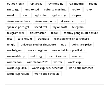
outlook login
rain areas
raymond ng
real madrid
reddit
rm to sgd
rmb to sgd
roberto martínez
roblox
rolex
ronaldo
scoot
sgd to inr
sgd to myr
shopee
singapore airlines
singapore pools
skyscanner
sls
spain vs portugal
speed test
taylor swift
telegram
telegram web
ticketmaster
tiktok
tommy pang dudu closure
toto
toto results
translate
translate english to chinese
uniqlo
universal studios singapore
uob
uob share price
usa belgium
usa vs belgium
usa vs belgium prediction
usa world cup
usd to sgd
usmnt games
weather
wimbledon
wimbledon 2026
wordle
world cup
world cup 2026
world cup 2026 schedule
world cup matches
world cup results
world cup schedule