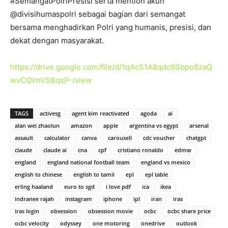
#SemangatPolriPresisi serta mention akun
@divisihumaspolri sebagai bagian dari semangat
bersama menghadirkan Polri yang humanis, presisi, dan
dekat dengan masyarakat.
https://drive.google.com/file/d/1q4cS1A8qdc8Sbpo8zaQ
wvCQVnVSBqsP-/view
TAGS
activesg
agent kim reactivated
agoda
ai
alan wei zhaolun
amazon
apple
argentina vs egypt
arsenal
assault
calculator
canva
carousell
cdc voucher
chatgpt
claude
claude ai
cna
cpf
cristiano ronaldo
edmw
england
england national football team
england vs mexico
english to chinese
english to tamil
epl
epl table
erling haaland
euro to sgd
i love pdf
ica
ikea
indranee rajah
instagram
iphone
ipl
iran
iras
iras login
obsession
obsession movie
ocbc
ocbc share price
ocbc velocity
odyssey
one motoring
onedrive
outlook