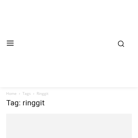
Home
Tags
Ringgit
Tag: ringgit