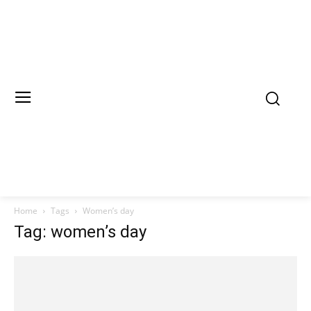
Home
Tags
Women’s day
Tag: women’s day