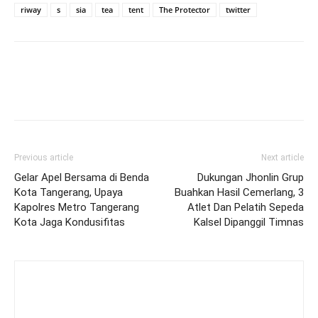
riway
s
sia
tea
tent
The Protector
twitter
Previous article
Next article
Gelar Apel Bersama di Benda
Dukungan Jhonlin Grup
Kota Tangerang, Upaya
Buahkan Hasil Cemerlang, 3
Kapolres Metro Tangerang
Atlet Dan Pelatih Sepeda
Kota Jaga Kondusifitas
Kalsel Dipanggil Timnas