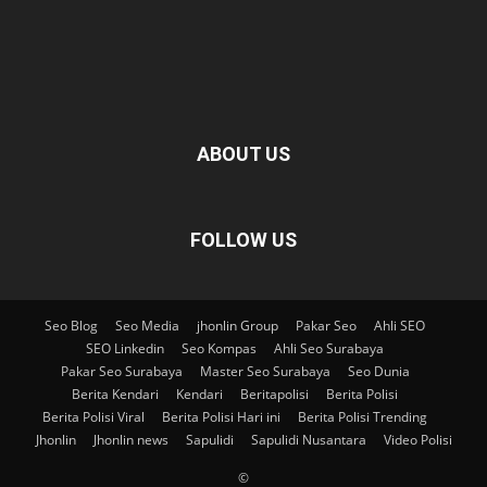
ABOUT US
FOLLOW US
Seo Blog
Seo Media
jhonlin Group
Pakar Seo
Ahli SEO
SEO Linkedin
Seo Kompas
Ahli Seo Surabaya
Pakar Seo Surabaya
Master Seo Surabaya
Seo Dunia
Berita Kendari
Kendari
Beritapolisi
Berita Polisi
Berita Polisi Viral
Berita Polisi Hari ini
Berita Polisi Trending
Jhonlin
Jhonlin news
Sapulidi
Sapulidi Nusantara
Video Polisi
©