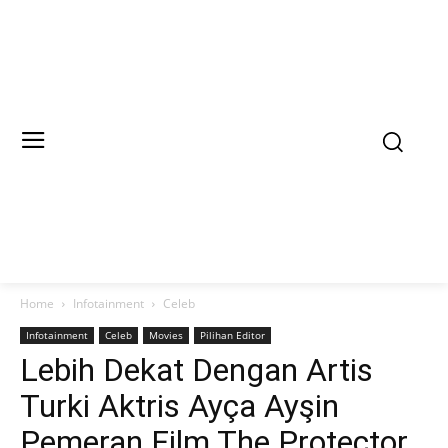
Home
Infotainment
Celeb
Infotainment
Celeb
Movies
Pilihan Editor
Lebih Dekat Dengan Artis
Turki Aktris Ayça Ayşin
Pemeran Film The Protector