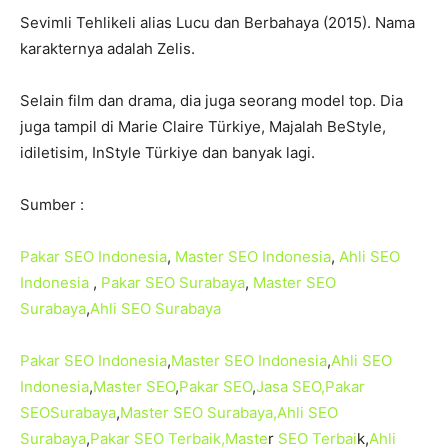
Sevimli Tehlikeli alias Lucu dan Berbahaya (2015). Nama
karakternya adalah Zelis.
Selain film dan drama, dia juga seorang model top. Dia
juga tampil di Marie Claire Türkiye, Majalah BeStyle,
idiletisim, InStyle Türkiye dan banyak lagi.
Sumber :
Pakar SEO Indonesia
,
Master SEO Indonesia
,
Ahli SEO
Indonesia
,
Pakar SEO Surabaya
,
Master SEO
Surabaya
,
Ahli SEO Surabaya
Pakar SEO Indonesia
,
Master SEO Indonesia
,
Ahli SEO
Indonesia
,
Master SEO
,
Pakar SEO
,
Jasa SEO
,Pakar
SEO
Surabaya
,
Master SEO
Surabaya,Ahli SEO
Surabaya
,
Pakar SEO
Terbaik,Maste
r
SEO
Terbai
k,
Ahli