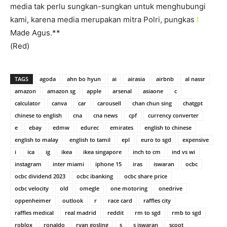
media tak perlu sungkan-sungkan untuk menghubungi
kami, karena media merupakan mitra Polri, pungkas
I
Made Agus.**
(Red)
TAGS
agoda
ahn bo hyun
ai
airasia
airbnb
al nassr
amazon
amazon sg
apple
arsenal
asiaone
c
calculator
canva
car
carousell
chan chun sing
chatgpt
chinese to english
cna
cna news
cpf
currency converter
e
ebay
edmw
edurec
emirates
english to chinese
english to malay
english to tamil
epl
euro to sgd
expensive
i
ica
ig
ikea
ikea singapore
inch to cm
ind vs wi
instagram
inter miami
iphone 15
iras
iswaran
ocbc
ocbc dividend 2023
ocbc ibanking
ocbc share price
ocbc velocity
old
omegle
one motoring
onedrive
oppenheimer
outlook
r
race card
raffles city
raffles medical
real madrid
reddit
rm to sgd
rmb to sgd
roblox
ronaldo
ryan gosling
s
s iswaran
scoot