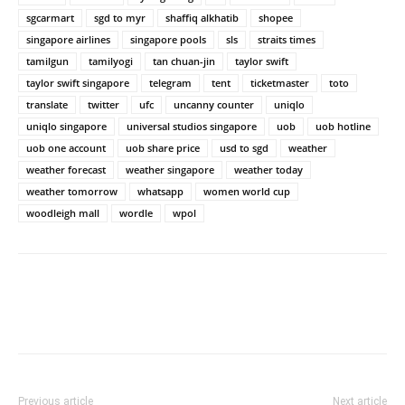
sgcarmart
sgd to myr
shaffiq alkhatib
shopee
singapore airlines
singapore pools
sls
straits times
tamilgun
tamilyogi
tan chuan-jin
taylor swift
taylor swift singapore
telegram
tent
ticketmaster
toto
translate
twitter
ufc
uncanny counter
uniqlo
uniqlo singapore
universal studios singapore
uob
uob hotline
uob one account
uob share price
usd to sgd
weather
weather forecast
weather singapore
weather today
weather tomorrow
whatsapp
women world cup
woodleigh mall
wordle
wpol
Previous article
Next article