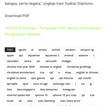
bangsa, serta negara,” ungkap Irjen Syahar Diantono.
Download PDF
26122023 Kompas – Penguatan Polri Melalui Optimalisasi
Pengawasan Melekat
TAGS
agoda
ai
airasia
airbnb
amazon
amazon sg
apple
apt
aquaman
aquaman 2
arsenal
asiaone
c
calculator
canva
car
carousell
chatgpt
chinese new year 2024
chinese to english
christmas greetings
christmas wonderland
cna
cpf
e
ebay
english to chinese
english to tamil
epic games
epl
epl fixtures
epl results
epl table
epol
euro to sgd
exchange rate
i
ica
ig
ikea
ikea singapore
ikea tampines
instagram
internet speed test
iphone 15
iphone 15 pro max
ipl
iras
israel
ite
ocbc
ocbc ibanking
ocbc share price