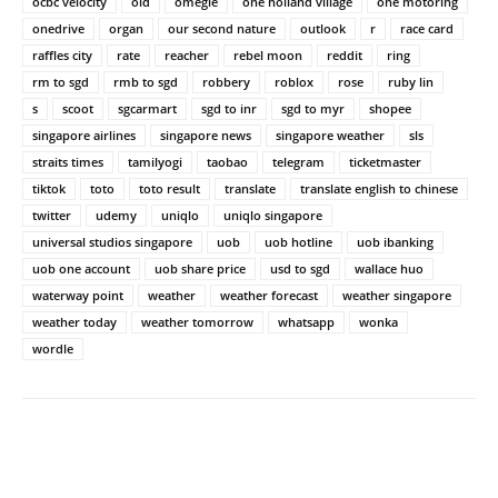
ocbc velocity
old
omegle
one holland village
one motoring
onedrive
organ
our second nature
outlook
r
race card
raffles city
rate
reacher
rebel moon
reddit
ring
rm to sgd
rmb to sgd
robbery
roblox
rose
ruby lin
s
scoot
sgcarmart
sgd to inr
sgd to myr
shopee
singapore airlines
singapore news
singapore weather
sls
straits times
tamilyogi
taobao
telegram
ticketmaster
tiktok
toto
toto result
translate
translate english to chinese
twitter
udemy
uniqlo
uniqlo singapore
universal studios singapore
uob
uob hotline
uob ibanking
uob one account
uob share price
usd to sgd
wallace huo
waterway point
weather
weather forecast
weather singapore
weather today
weather tomorrow
whatsapp
wonka
wordle