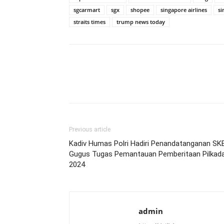
sgcarmart
sgx
shopee
singapore airlines
si
straits times
trump news today
Previous article
Kadiv Humas Polri Hadiri Penandatanganan SK
Gugus Tugas Pemantauan Pemberitaan Pilkad
2024
admin