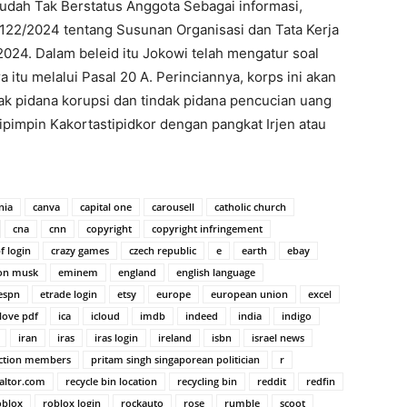
udah Tak Berstatus Anggota Sebagai informasi,
.122/2024 tentang Susunan Organisasi dan Tata Kerja
2024. Dalam beleid itu Jokowi telah mengatur soal
 itu melalui Pasal 20 A. Perinciannya, korps ini akan
k pidana korupsi dan tindak pidana pencucian uang
ipimpin Kakortastipidkor dengan pangkat Irjen atau
nia
canva
capital one
carousell
catholic church
cna
cnn
copyright
copyright infringement
f login
crazy games
czech republic
e
earth
ebay
on musk
eminem
england
english language
espn
etrade login
etsy
europe
european union
excel
 love pdf
ica
icloud
imdb
indeed
india
indigo
iran
iras
iras login
ireland
isbn
israel news
ection members
pritam singh singaporean politician
r
altor.com
recycle bin location
recycling bin
reddit
redfin
oblox
roblox login
rockauto
rose
rumble
scoot