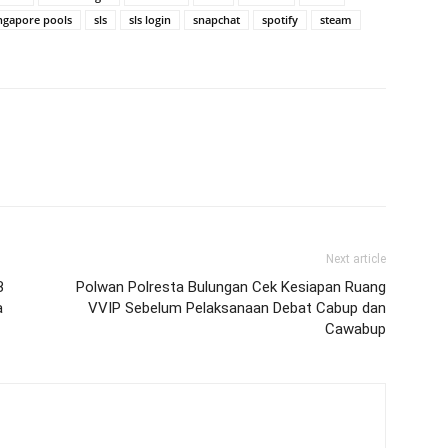
ngapore pools
sls
sls login
snapchat
spotify
steam
Next article
B
Polwan Polresta Bulungan Cek Kesiapan Ruang
a
VVIP Sebelum Pelaksanaan Debat Cabup dan
Cawabup