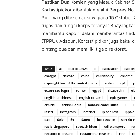
Pastikan Dua Komjen yang Masuk Kabinet S
Kortastipidkor dibentuk melalui Perpres No
Polri yang diteken Jokowi pada 15 Oktober 
tugas dan fungsi korps teranyar Bhayangkara
membantu Kapolri dalam memberantas tinda
(TPPU). Adapun, Kortastipidkor juga bakal d
bintang dua dan memiliki tiga direktorat.
TAGS
ai
bto oct 2024
c
calculator
califor
chatgpt
chicago
china
christianity
chrome
copyright law of the united states
costco
cpf
cp
eccare sso login
edmw
egypt
elizabeth ii
el
english to chinese
english to tamil
epic games
ezhishi
ezhishi login
hamas leader killed
i
i
insect
instagram
internet
ip address
ipps-a
issn
italy
ite
itunes
liam payne
one dir
radio singapore
raeesah khan
rail transport
re
republic of ireland
restaurants near me
ring
r