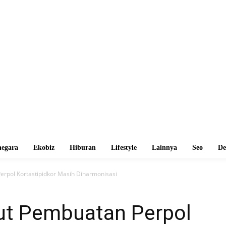
egara
Ekobiz
Hiburan
Lifestyle
Lainnya
Seo
De
erpol Kortastipidkor Masih Diharmonisasi
ut Pembuatan Perpol