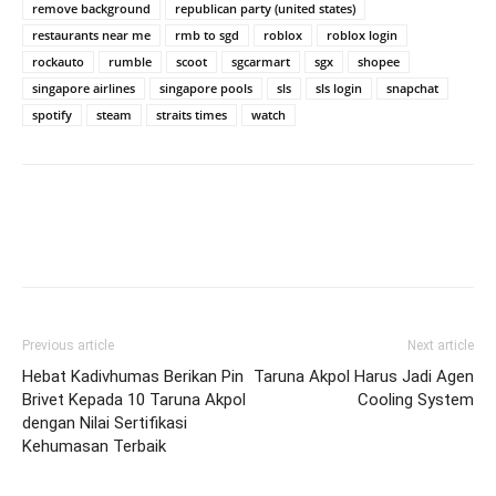
remove background
republican party (united states)
restaurants near me
rmb to sgd
roblox
roblox login
rockauto
rumble
scoot
sgcarmart
sgx
shopee
singapore airlines
singapore pools
sls
sls login
snapchat
spotify
steam
straits times
watch
Previous article
Next article
Hebat Kadivhumas Berikan Pin
Taruna Akpol Harus Jadi Agen
Brivet Kepada 10 Taruna Akpol
Cooling System
dengan Nilai Sertifikasi
Kehumasan Terbaik