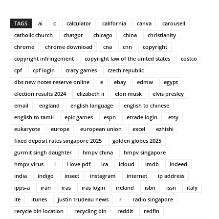
TAGS
ai
c
calculator
california
canva
carousell
catholic church
chatgpt
chicago
china
christianity
chrome
chrome download
cna
cnn
copyright
copyright infringement
copyright law of the united states
costco
cpf
cpf login
crazy games
czech republic
dbs new notes reserve online
e
ebay
edmw
egypt
election results 2024
elizabeth ii
elon musk
elvis presley
email
england
english language
english to chinese
english to tamil
epic games
espn
etrade login
etsy
eukaryote
europe
european union
excel
ezhishi
fixed deposit rates singapore 2025
golden globes 2025
gurmit singh daughter
hmpv china
hmpv singapore
hmpv virus
i
i love pdf
ica
icloud
imdb
indeed
india
indigo
insect
instagram
internet
ip address
ipps-a
iran
iras
iras login
ireland
isbn
issn
italy
ite
itunes
justin trudeau news
r
radio singapore
recycle bin location
recycling bin
reddit
redfin