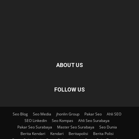
ABOUT US
FOLLOW US
Seo Blog
Seo Media
jhonlin Group
Pakar Seo
Ahli SEO
SEO Linkedin
Seo Kompas
Ahli Seo Surabaya
Pakar Seo Surabaya
Master Seo Surabaya
Seo Dunia
Berita Kendari
Kendari
Beritapolisi
Berita Polisi