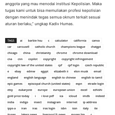
anggota yang mau menodai institusi Kepolisian. Maka
tugas kami untuk bisa memuliakan profesi kepolisian
dengan menindak tegas semua oknum terkait sesuai
aturan berlaku,” ungkap Kadiv Humas.
TAGS
ai
barbie hsu
c
calculator
california
canva
car
carousell
catholic church
champions league
chatgpt
chicago
china
christianity
chrome
chrome download
cna
cnn
copilot
copyright
copyright infringement
copyright law of the united states
cpf
cpf login
czech republic
e
ebay
edmw
egypt
elizabeth ii
elon musk
email
england
english language
english to chinese
english to tamil
epic games
episcopal church (united states)
espn
etrade login
etsy
eukaryote
europe
european union
excel
ezhishi
gold price today
i
i love pdf
ica
icloud
imdb
indeed
india
indigo
insect
instagram
internet
ip address
ipps-a
iran
iras
iras login
isbn
issn
italy
ite
itunes
lakers news
liverpool fc news
moses lim
r