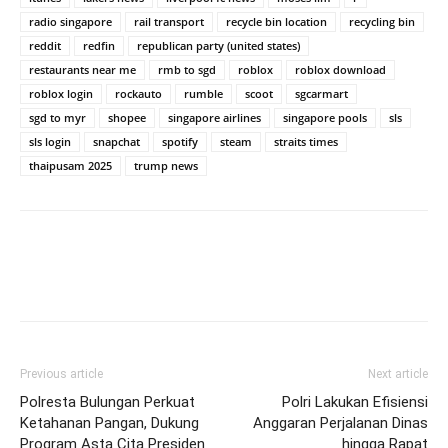
radio singapore
rail transport
recycle bin location
recycling bin
reddit
redfin
republican party (united states)
restaurants near me
rmb to sgd
roblox
roblox download
roblox login
rockauto
rumble
scoot
sgcarmart
sgd to myr
shopee
singapore airlines
singapore pools
sls
sls login
snapchat
spotify
steam
straits times
thaipusam 2025
trump news
Previous article
Next article
Polresta Bulungan Perkuat
Polri Lakukan Efisiensi
Ketahanan Pangan, Dukung
Anggaran Perjalanan Dinas
Program Asta Cita Presiden
hingga Rapat