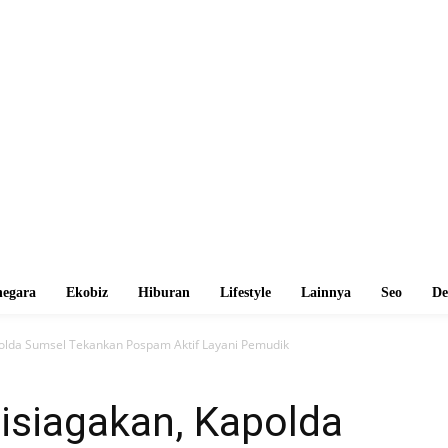
egara
Ekobiz
Hiburan
Lifestyle
Lainnya
Seo
De
polda Sumsel Tekankan Pospam Aktif Layani Pemudik
isiagakan, Kapolda