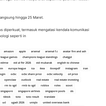
langsung hingga 25 Maret.
 diperkuat, termasuk mengatasi kendala komunikasi
ologi seperti in
amazon
apple
arsenal
arsenal f.c
avatar fire and ash
 league games
champions league standings
chatgpt
edmw
eid al fitr 2026
eid mubarak
english to chinese
ein
europa league
ica
ikea
ilovepdf
instagram
iran
login
ocbc
ocbc share price
ocbc velocity
oil price
openclaw
outlook
real estate
real estate investing
rm to sgd
rmb to sgd
roblox
rolex
scoot
singapore
singapore airlines
singapore pools
sls
tiktok
toto
toto result
translate
ucl
ugadi 2026
uniqlo
united overseas bank