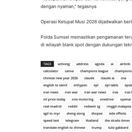
dengan nyaman,” tegasnya
Operasi Ketupat Musi 2026 dijadwalkan ber
Polda Sumsel memastikan pengamanan terus
di wilayah blank spot dengan dukungan tekn
TAGS
activesg
address
agoda
ai
airbnb
calculator
canva
champions league
champions
chinese new year 2026
claude
claude ai
cna
english to tamil
enhypen
epl
epl table
epst
iran news
iran war
iran war news
iras
iras 
oil price today
one motoring
onedrive
openai
real madrid
reddit
redeem sg
ringgit malaysia
sgd to myr
sheng siong
shopee
side effects
speed test
telegram
thailand
the straits times
translate english to chinese
trump
tulsi gabbard