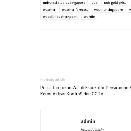
universal studios singapore
uob
uob gold price
weather
weather forecast
weather singapore
woodlands checkpoint
wordle
Previous article
Polisi Tampilkan Wajah Eksekutor Penyiraman A
Keras Aktivis KontraS dari CCTV
admin
https://detik.in