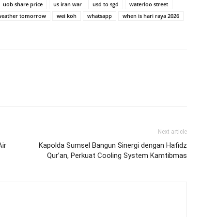
uob share price
us iran war
usd to sgd
waterloo street
weather tomorrow
wei koh
whatsapp
when is hari raya 2026
Next article
ir
Kapolda Sumsel Bangun Sinergi dengan Hafidz
Qur’an, Perkuat Cooling System Kamtibmas