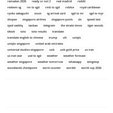
ramadan 2026
ready or not 2
real madrid
reddit
redeem sg
rm to sgd
rmb to sgd
roblox
royal caribbean
ryoko sakaguchi
scoot
sg arrival card
sgd to inr
sgd to myr
shopee
singapore airlines
singapore pools
sls
speed test
syed saddiq
taobao
telegram
the straits times
tiger woods
tiktok
toto
toto results
translate
translate english to chinese
trump
ufc
uniqlo
uniqlo singapore
united arab emirates
universal studios singapore
uob
uob gold price
us iran
us iran war
usd to sgd
weather
weather forecast
weather singapore
weather tomorrow
whatsapp
wingstop
woodlands checkpoint
word counter
wordle
world cup 2026