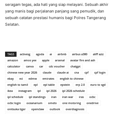
seragam tegas, ada hati yang siap melayani. Sebuah akhir
yang manis bagi perjalanan panjang sang pemudik, dan
sebuah catatan prestasi humanis bagi Polres Tangerang
Selatan.
TAGS
activesg
agoda
ai
airbnb
airbus a380
aliff aziz
amazon
amos yee
apple
arsenal
avatar fire and ash
calculator
canva
car
cdc voucher
chatgpt
chinese new year 2026
claude
claude ai
cna
cpf
cpf login
ebay
eci
edmw
emirates
english to chinese
english to tamil
epl
epl table
epstein
erp 2.0
euro to sgd
ikea
instagram
ipl
ipl 2026
ipl 2026 schedule
ipl schedule
ipl standings
iran
iran war
iras
ocbc
ocbc login
oceanarium
ometv
one motoring
onedrive
onitsuka tiger
openclaw
outlook
overdiagnosis