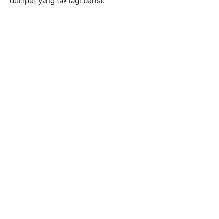
dompet yang tak lagi berisi.