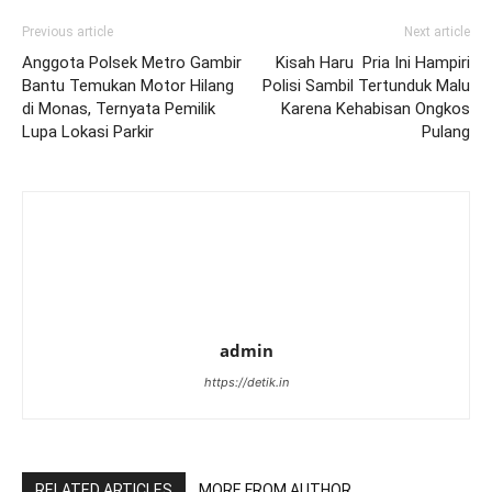
Previous article
Next article
Anggota Polsek Metro Gambir
Kisah Haru Pria Ini Hampiri
Bantu Temukan Motor Hilang
Polisi Sambil Tertunduk Malu
di Monas, Ternyata Pemilik
Karena Kehabisan Ongkos
Lupa Lokasi Parkir
Pulang
admin
https://detik.in
RELATED ARTICLES
MORE FROM AUTHOR