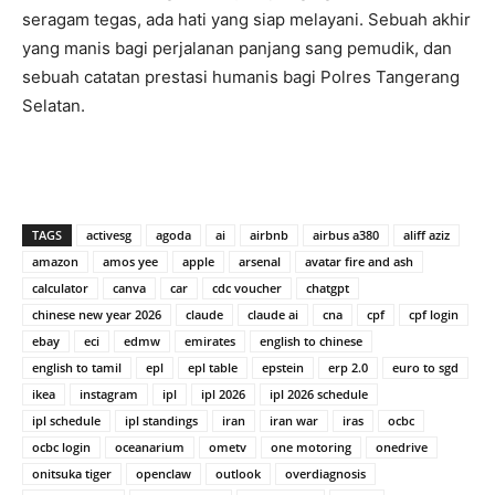
seragam tegas, ada hati yang siap melayani. Sebuah akhir
yang manis bagi perjalanan panjang sang pemudik, dan
sebuah catatan prestasi humanis bagi Polres Tangerang
Selatan.
TAGS
activesg
agoda
ai
airbnb
airbus a380
aliff aziz
amazon
amos yee
apple
arsenal
avatar fire and ash
calculator
canva
car
cdc voucher
chatgpt
chinese new year 2026
claude
claude ai
cna
cpf
cpf login
ebay
eci
edmw
emirates
english to chinese
english to tamil
epl
epl table
epstein
erp 2.0
euro to sgd
ikea
instagram
ipl
ipl 2026
ipl 2026 schedule
ipl schedule
ipl standings
iran
iran war
iras
ocbc
ocbc login
oceanarium
ometv
one motoring
onedrive
onitsuka tiger
openclaw
outlook
overdiagnosis