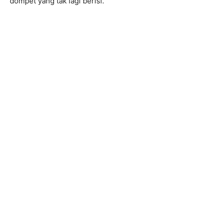
dompet yang tak lagi berisi.