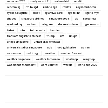
ramadan 2026
ready or not 2
real madrid
reddit
redeem sg
rm to sgd
rmb to sgd
roblox
royal caribbean
ryoko sakaguchi
scoot
sg arrival card
sgd to inr
sgd to myr
shopee
singapore airlines
singapore pools
sls
speed test
syed saddiq
taobao
telegram
the straits times
tiger woods
tiktok
toto
toto results
translate
translate english to chinese
trump
ufc
uniqlo
uniqlo singapore
united arab emirates
universal studios singapore
uob
uob gold price
us iran
us iran war
usd to sgd
weather
weather forecast
weather singapore
weather tomorrow
whatsapp
wingstop
woodlands checkpoint
word counter
wordle
world cup 2026